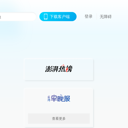
登录
下载客户端
无障碍
查看更多