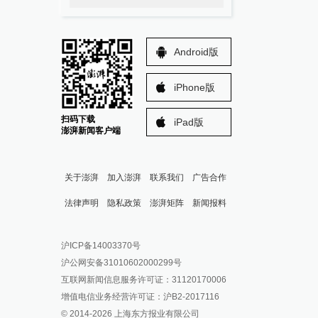
Android版
iPhone版
扫码下载
iPad版
澎湃新闻客户端
关于澎湃
加入澎湃
联系我们
广告合作
法律声明
隐私政策
澎湃矩阵
新闻报料
报料热线: 021-962866
澎湃新闻微博
沪ICP备14003370号
报料邮箱: news@thepaper.cn
澎湃新闻公众号
沪公网安备31010602000299号
澎湃新闻抖音号
互联网新闻信息服务许可证：31120170006
派生万物开放平台
增值电信业务经营许可证：沪B2-2017116
© 2014-
2026
上海东方报业有限公司
IP SHANGHAI