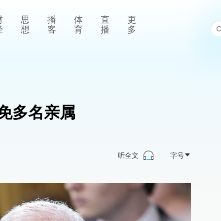
财
思
播
体
直
更
经
想
客
育
播
多
赦免多名亲属
听全文
字号