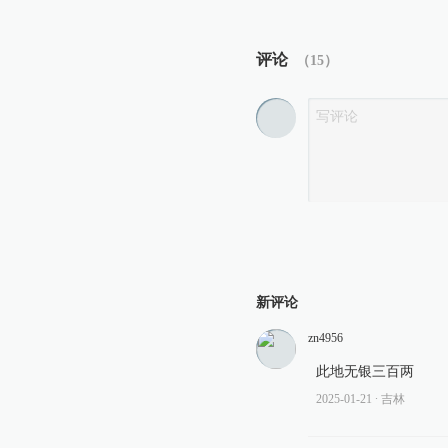
评论
（
15
）
新评论
zn4956
此地无银三百两
2025-01-21
∙ 吉林