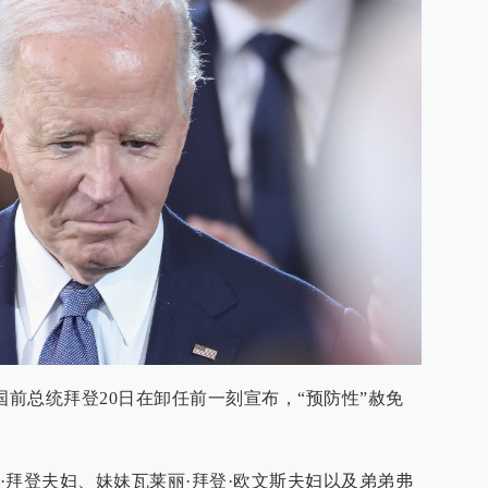
国前总统拜登20日在卸任前一刻宣布，“预防性”赦免
·拜登夫妇、妹妹瓦莱丽·拜登·欧文斯夫妇以及弟弟弗