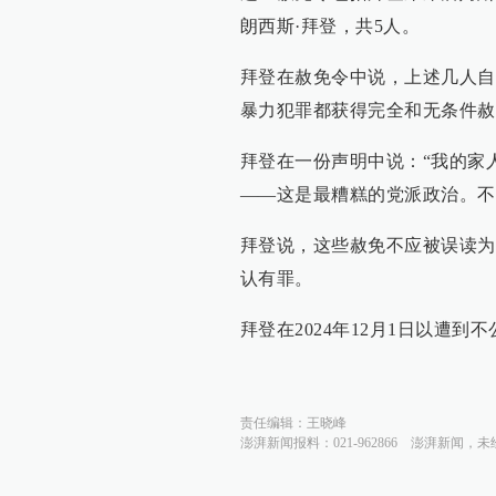
朗西斯·拜登，共5人。
拜登在赦免令中说，上述几人自2
暴力犯罪都获得完全和无条件赦
拜登在一份声明中说：“我的家
——这是最糟糕的党派政治。不
拜登说，这些赦免不应被误读为
认有罪。
拜登在2024年12月1日以遭
责任编辑：
王晓峰
澎湃新闻报料：021-962866
澎湃新闻，未