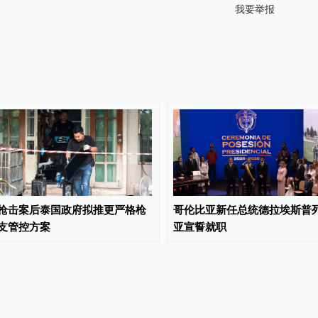
我要举报
枪击案后泰国政府拟推更严格枪
哥伦比亚新任总统德拉埃斯普
支管控方案
亚宣誓就职