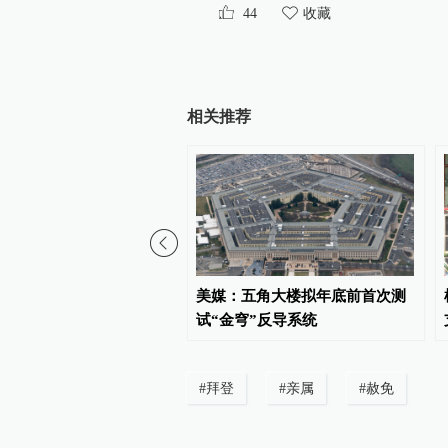
44
收藏
相关推荐
员称已与阿曼就霍尔木兹
美媒：五角大楼拟年底前首次测
行问题明确总体框架
试“金穹”反导系统
#
拜登
#
亲属
#
赦免