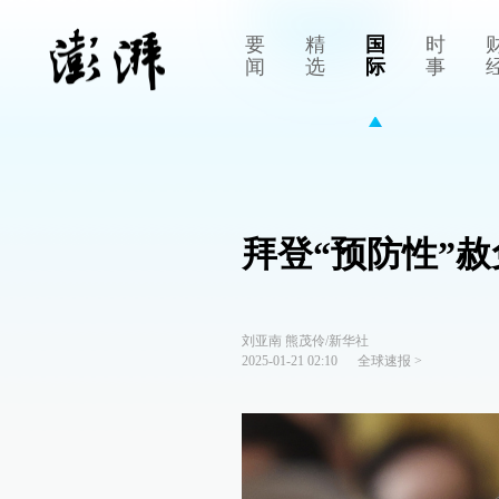
要
精
国
时
闻
选
际
事
拜登“预防性”
刘亚南 熊茂伶/新华社
2025-01-21 02:10
全球速报
>