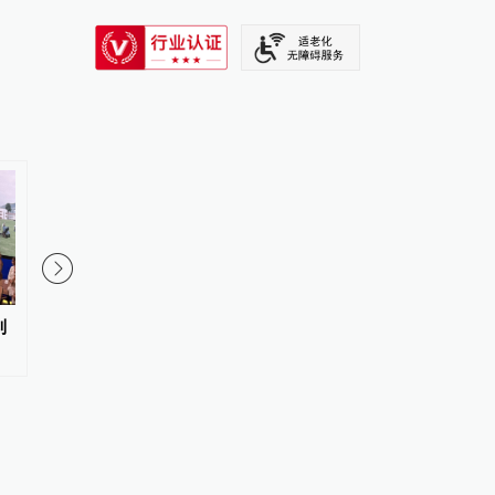
SIXTH TONE
列
伊朗总统：伊方未在涉谅解备忘
伊朗官员称已与阿曼就
录的谈判中作任何让步
海峡通行问题明确总体