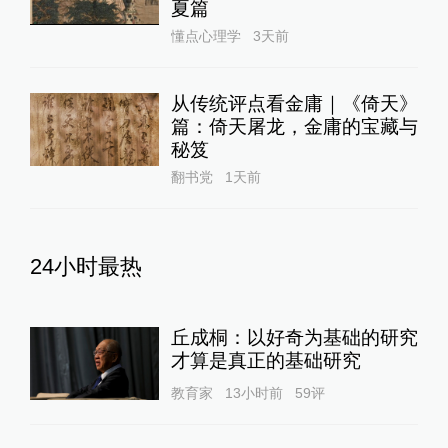
夏篇
懂点心理学
3天前
从传统评点看金庸｜《倚天》
篇：倚天屠龙，金庸的宝藏与
秘笈
翻书党
1天前
24小时最热
丘成桐：以好奇为基础的研究
才算是真正的基础研究
教育家
13小时前
59
评