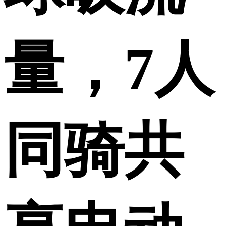
量，7人
同骑共