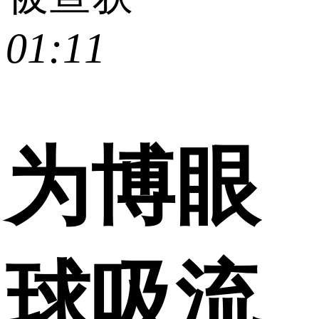
01:11
为博眼
球吸流