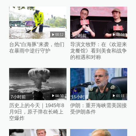
入时保安曾喊话劝阻
00:12
00:51
2小时前
3小时前
台风“白海豚”来袭，他们
导演文牧野：在《欢迎来
在暴雨中逆行守护
龙餐馆》看到美食和战争
的相遇和对称
00:50
01:11
7小时前
15小时前
历史上的今天｜1945年8
伊朗：重开海峡需美国接
月9日，原子弹在长崎上
受伊朗条件
空爆炸