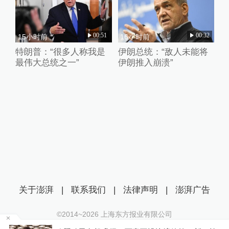
00:51
00:32
15小时前
16小时前
特朗普：“很多人称我是
伊朗总统：“敌人未能将
最伟大总统之一”
伊朗推入崩溃”
关于澎湃
|
联系我们
|
法律声明
|
澎湃广告
©2014~
2026
上海东方报业有限公司
沪ICP证：沪B2-20170116 | 沪ICP备14003370号