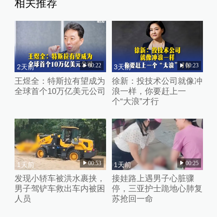
相关推荐
00:22
00:23
2天前
3天前
王煜全：特斯拉有望成为
徐新：投技术公司就像冲
全球首个10万亿美元公司
浪一样，你要赶上一
个“大浪”才行
00:53
00:25
1天前
1天前
发现小轿车被洪水裹挟，
接娃路上遇男子心脏骤
男子驾铲车救出车内被困
停，三亚护士跪地心肺复
人员
苏抢回一命