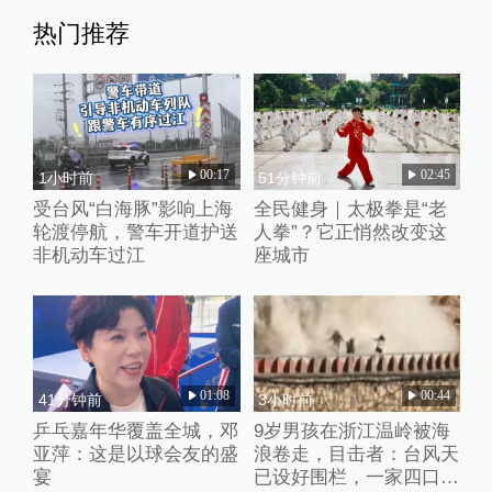
热门推荐
00:17
02:45
1小时前
51分钟前
受台风“白海豚”影响上海
全民健身｜太极拳是“老
轮渡停航，警车开道护送
人拳”？它正悄然改变这
非机动车过江
座城市
01:08
00:44
41分钟前
3小时前
乒乓嘉年华覆盖全城，邓
9岁男孩在浙江温岭被海
亚萍：这是以球会友的盛
浪卷走，目击者：台风天
宴
已设好围栏，一家四口翻