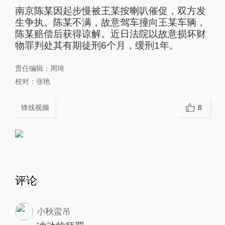
南京陈某因起步慢被王某按喇叭催促，双方发
生争执。陈某不满，故意驾车撞向王某车辆，
陈某赔偿后获得谅解。近日法院以故意损坏财
物罪判处其有期徒刑6个月，缓刑1年。
责任编辑：
周琦
校对：
张艳
锋线视频
8
评论
小秋蛮吊