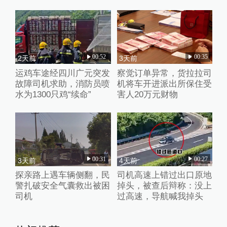
00:52
00:35
2天前
3天前
运鸡车途经四川广元突发
察觉订单异常，货拉拉司
故障司机求助，消防员喷
机将车开进派出所保住受
水为1300只鸡“续命”
害人20万元财物
00:31
00:27
3天前
4天前
探亲路上遇车辆侧翻，民
司机高速上错过出口原地
警扎破安全气囊救出被困
掉头，被查后辩称：没上
司机
过高速，导航喊我掉头