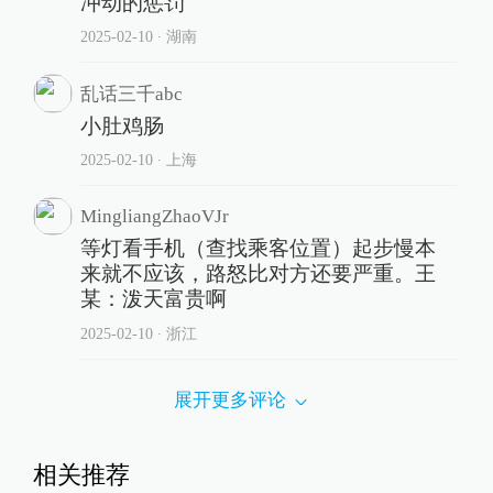
冲动的惩罚
2025-02-10
∙ 湖南
乱话三千abc
小肚鸡肠
2025-02-10
∙ 上海
MingliangZhaoVJr
等灯看手机（查找乘客位置）起步慢本
来就不应该，路怒比对方还要严重。王
某：泼天富贵啊
2025-02-10
∙ 浙江
展开更多评论
相关推荐