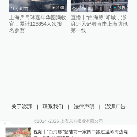
04:00
预告
10小时前
今天 16:00
上海乒乓球嘉年华圆满收
直播丨“白海豚”叩城，澎
官，累计125854人次报
湃追风记者直击上海防汛
名参赛
第一线
关于澎湃
|
联系我们
|
法律声明
|
澎湃广告
©2014~
2026
上海东方报业有限公司
沪ICP证：沪B2-20170116 | 沪ICP备14003370号
竞
视频丨“白海豚”登陆前一家四口跑过温岭海边堤
互联网新闻信息服务许可证：31120170006