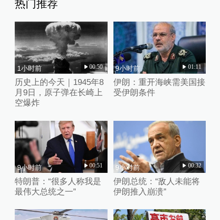
热门推荐
00:50
01:11
1小时前
9小时前
历史上的今天｜1945年8
伊朗：重开海峡需美国接
月9日，原子弹在长崎上
受伊朗条件
空爆炸
00:51
00:32
9小时前
9小时前
特朗普：“很多人称我是
伊朗总统：“敌人未能将
最伟大总统之一”
伊朗推入崩溃”