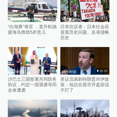
00:22
01:14
12小时前
9小时前
“白海豚”将至 ，直升机驰
日本抗议者：日本社会应
援海岛救助5岁患儿
直面历史问题、反省侵略
历史
00:10
01:19
10小时前
10小时前
沙巴土三国签署共同防务
美议员讽刺特朗普对伊政
协议，约定一国遇袭等同
策：他总在股市开盘前说
全体遭袭
不打了