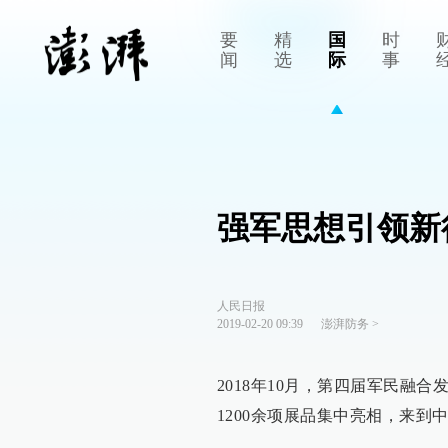
要
精
国
时
闻
选
际
事
强军思想引领新
人民日报
2019-02-20 09:39
澎湃防务
>
2018年10月，第四届军民融
1200余项展品集中亮相，来