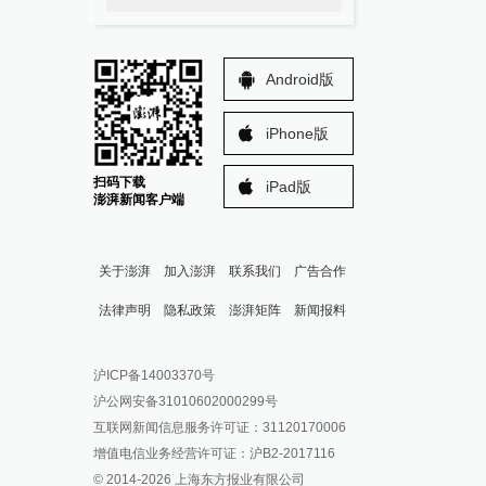
Android版
iPhone版
扫码下载
iPad版
澎湃新闻客户端
关于澎湃
加入澎湃
联系我们
广告合作
法律声明
隐私政策
澎湃矩阵
新闻报料
报料热线: 021-962866
澎湃新闻微博
沪ICP备14003370号
报料邮箱: news@thepaper.cn
澎湃新闻公众号
沪公网安备31010602000299号
澎湃新闻抖音号
互联网新闻信息服务许可证：31120170006
派生万物开放平台
增值电信业务经营许可证：沪B2-2017116
© 2014-
2026
上海东方报业有限公司
IP SHANGHAI