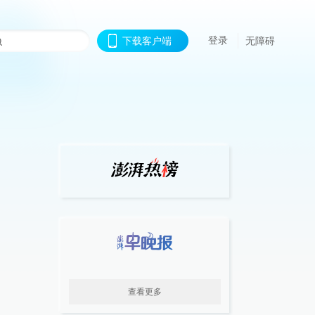
登录
下载客户端
无障碍
查看更多