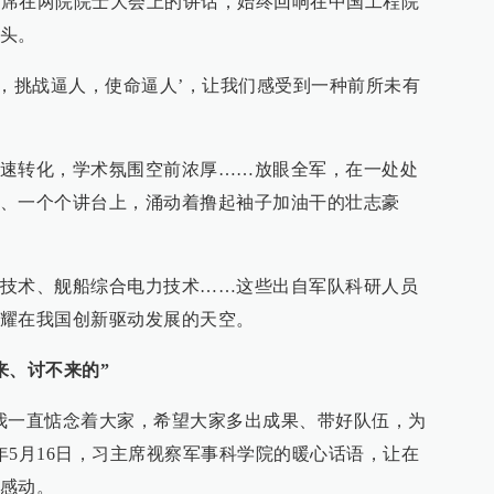
，习主席在两院院士大会上的讲话，始终回响在中国工程院
头。
人，挑战逼人，使命逼人’，让我们感受到一种前所未有
速转化，学术氛围空前浓厚……放眼全军，在一处处
、一个个讲台上，涌动着撸起袖子加油干的壮志豪
技术、舰船综合电力技术……这些出自军队科研人员
耀在我国创新驱动发展的天空。
来、讨不来的”
我一直惦念着大家，希望大家多出成果、带好队伍，为
8年5月16日，习主席视察军事科学院的暖心话语，让在
感动。