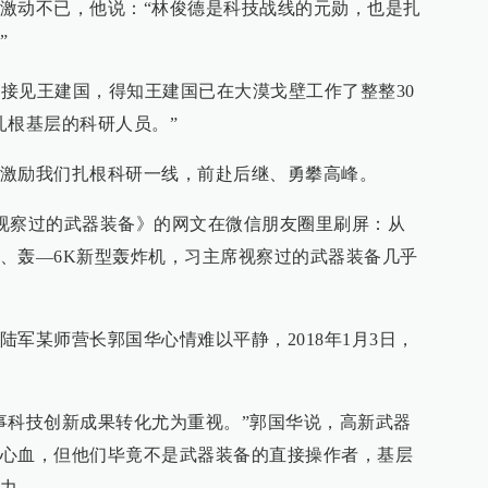
激动不已，他说：“林俊德是科技战线的元勋，也是扎
”
切接见王建国，得知王建国已在大漠戈壁工作了整整30
扎根基层的科研人员。”
激励我们扎根科研一线，前赴后继、勇攀高峰。
主席视察过的武器装备》的网文在微信朋友圈里刷屏：从
、轰—6K新型轰炸机，习主席视察过的武器装备几乎
军某师营长郭国华心情难以平静，2018年1月3日，
事科技创新成果转化尤为重视。”郭国华说，高新武器
心血，但他们毕竟不是武器装备的直接操作者，基层
力。