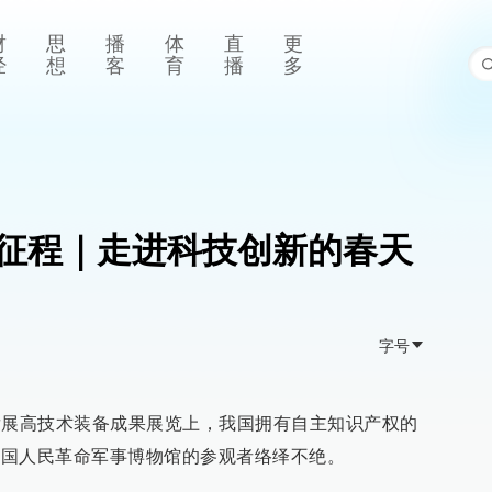
财
思
播
体
直
更
经
想
客
育
播
多
征程｜走进科技创新的春天
字号
合发展高技术装备成果展览上，我国拥有自主知识产权的
到中国人民革命军事博物馆的参观者络绎不绝。