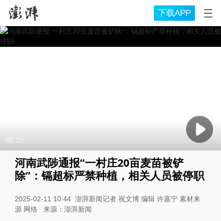
下载APP
00:20
河南武陟通报“一村庄20亩麦苗被铲
除”：镉超标严禁种植，相关人员被停职
2025-02-11 10:44
澎湃新闻记者 祝文博 编辑 许嘉宁 素材来
源 网络
来源：
澎湃新闻