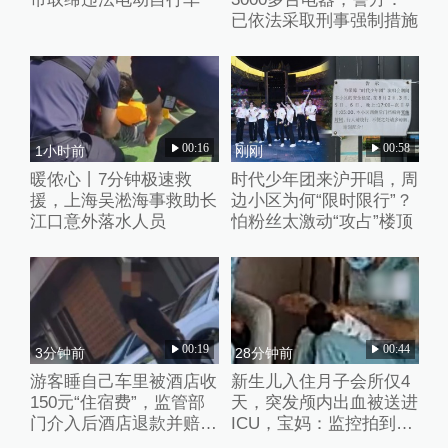
已依法采取刑事强制措施
00:16
00:58
1小时前
刚刚
暖侬心丨7分钟极速救
时代少年团来沪开唱，周
援，上海吴淞海事救助长
边小区为何“限时限行”？
江口意外落水人员
怕粉丝太激动“攻占”楼顶
00:19
00:44
3分钟前
28分钟前
游客睡自己车里被酒店收
新生儿入住月子会所仅4
150元“住宿费”，监管部
天，突发颅内出血被送进
门介入后酒店退款并赔偿
ICU，宝妈：监控拍到护
1000元
理人员扇婴儿耳光