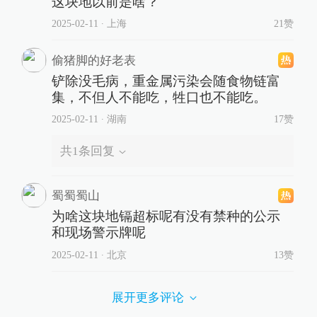
这块地以前是啥？
2025-02-11
∙ 上海
21赞
偷猪脚的好老表
铲除没毛病，重金属污染会随食物链富
集，不但人不能吃，牲口也不能吃。
2025-02-11
∙ 湖南
17赞
共
1
条回复
蜀蜀蜀山
为啥这块地镉超标呢有没有禁种的公示
和现场警示牌呢
2025-02-11
∙ 北京
13赞
展开更多评论