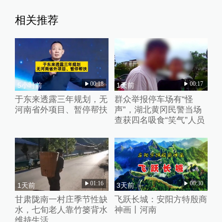
相关推荐
00:18
00:17
5小时前
1天前
于东来透露三年规划，无
群众举报停车场有“怪
河南省外项目、暂停帮扶
声”，湖北黄冈民警当场
查获四名吸食“笑气”人员
01:16
00:30
1天前
3天前
甘肃陇南一村庄季节性缺
飞跃长城：安阳方特殷商
水，七旬老人靠竹篓背水
神画丨河南
维持生活