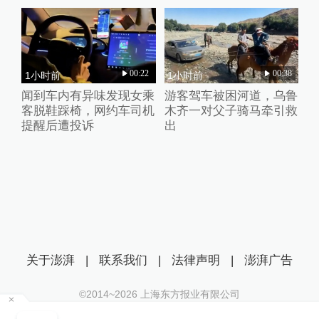
00:22
00:38
1小时前
1小时前
闻到车内有异味发现女乘
游客驾车被困河道，乌鲁
客脱鞋踩椅，网约车司机
木齐一对父子骑马牵引救
提醒后遭投诉
出
关于澎湃
|
联系我们
|
法律声明
|
澎湃广告
©2014~
2026
上海东方报业有限公司
沪ICP证：沪B2-20170116 | 沪ICP备14003370号