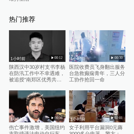
热门推荐
00:12
00:30
1小时前
1小时前
陕西汉中30岁村支书李杨
医院收费员飞身翻出服务
在防汛工作中不幸遇难，
台急救癫痫青年，三人分
被追授“南郑区优秀共产
工协作抢回一命
党员”称号
00:36
02:01
1小时前
1小时前
伤亡事件激增，美国纽约
女子利用平台漏洞0元薅
市取缔违法电动自行车
3000多台电器，警方：