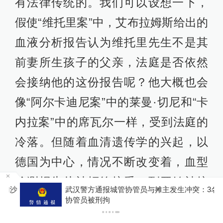
有法律传统的。我们可以设想一下，
假使“维托里案”中，艾布拉姆斯给出的
血液分析报告认为维托里先生不是其
前妻所生孩子的父亲，法庭是否依然
会接纳他的这份报告呢？他大概也会
像“阿尔卡迪尼案”中的莱曼·切尼和“卡
内拉案”中的席瓦尔一样，受到法庭的
冷落。但随着血清遗传学的兴起，以
德国为中心，情况不断改变着，血型
检测报告从被拒绝接受，到开始被接
沙
武汉警方通报城管协管员与摊主发生冲突：3名
受，再到法庭主动寻求和血液检测科
协管员被刑拘
学家合作，接着，血液检测成为与亲