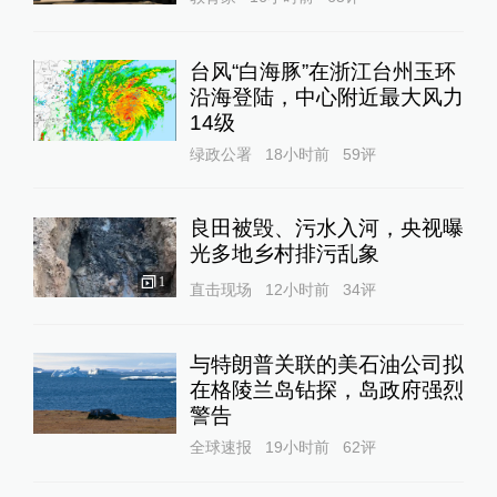
台风“白海豚”在浙江台州玉环
沿海登陆，中心附近最大风力
14级
绿政公署
18小时前
59
评
良田被毁、污水入河，央视曝
光多地乡村排污乱象
1
直击现场
12小时前
34
评
与特朗普关联的美石油公司拟
在格陵兰岛钻探，岛政府强烈
警告
全球速报
19小时前
62
评