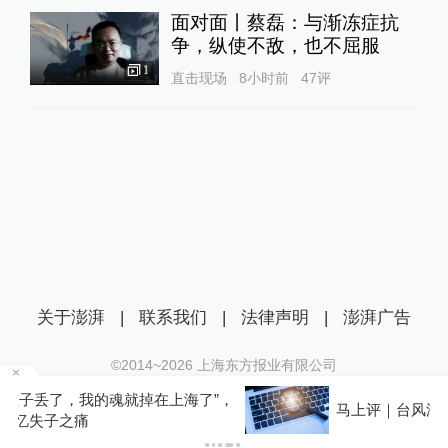
面对面丨蔡磊：与渐冻症抗
争，纵使不敌，也不屈服
1
直击现场
8小时前
47
评
关于澎湃
|
联系我们
|
法律声明
|
澎湃广告
©2014~
2026
上海东方报业有限公司
沪ICP证：沪B2-20170116 | 沪ICP备14003370号
，
马上评｜台风汛情绝不是流量密码
互联网新闻信息服务许可证：31120170006
沪公网安备 31010602000299号