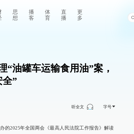
财
思
播
体
直
更
经
想
客
育
播
多
理“油罐车运输食用油”案，
全”
听全文
字号
办的2025年全国两会《最高人民法院工作报告》解读