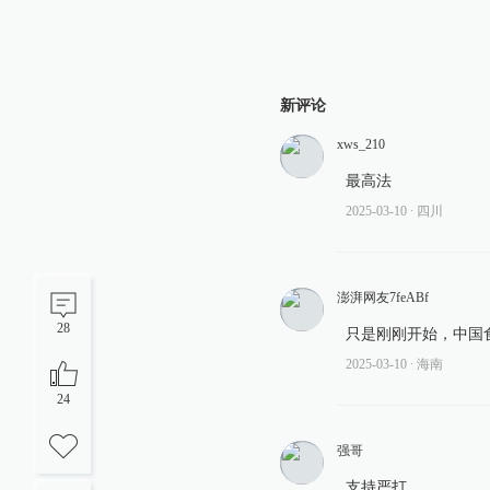
新评论
xws_210
最高法
2025-03-10
∙ 四川
澎湃网友7feABf
28
只是刚刚开始，中国
2025-03-10
∙ 海南
24
强哥
支持严打