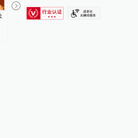
SIXTH TONE
天
怎么土豆淀粉也偷工减料？
澎湃漫评｜如何提前捉
牛蛙”