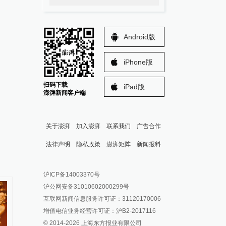
Android版
iPhone版
扫码下载
iPad版
澎湃新闻客户端
关于澎湃
加入澎湃
联系我们
广告合作
法律声明
隐私政策
澎湃矩阵
新闻报料
报料热线: 021-962866
澎湃新闻微博
沪ICP备14003370号
报料邮箱: news@thepaper.cn
澎湃新闻公众号
沪公网安备31010602000299号
澎湃新闻抖音号
互联网新闻信息服务许可证：31120170006
派生万物开放平台
增值电信业务经营许可证：沪B2-2017116
© 2014-
2026
上海东方报业有限公司
IP SHANGHAI