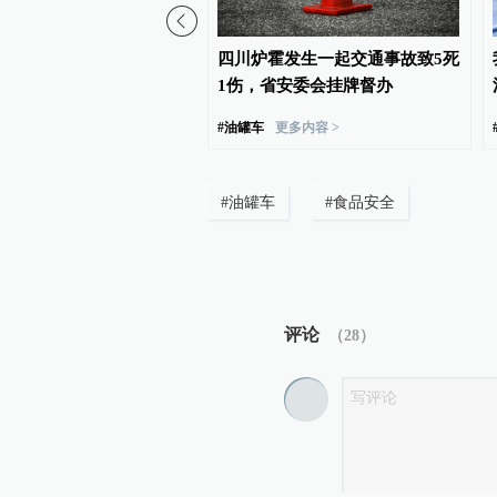
评｜如何提前捉住“抗生素
四川炉霍发生一起交通事故致5死
1伤，省安委会挂牌督办
#
油罐车
更多内容 >
#
油罐车
#
食品安全
评论
（
28
）