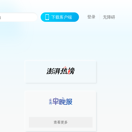
登录
下载客户端
无障碍
查看更多