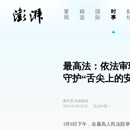
要
精
国
时
闻
选
际
事
最高法：依法审
守护“舌尖上的安
奚丹霓/央视新闻
2025-03-09 16:35
法治中国
>
3月9日下午，在最高人民法院举