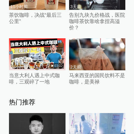
11小时前
3天前
茶饮咖啡，决战“最后三
告别九块九价格战，医院
公里”
咖啡茶饮靠啥拿捏高溢
价？
03:02
20小时前
2天前
当意大利人遇上中式咖
马来西亚的国民饮料不是
啡，三观碎了一地
咖啡，是美禄
热门推荐