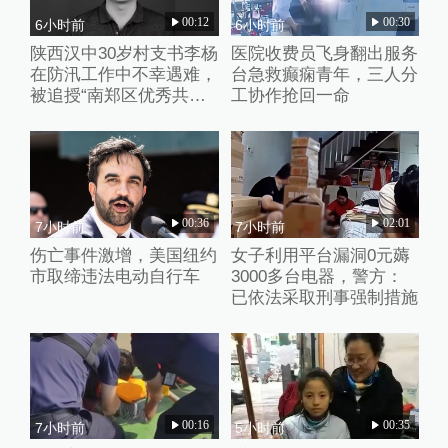
00:12
00:30
6小时前
6小时前
陕西汉中30岁村支书李杨
医院收费员飞身翻出服务
在防汛工作中不幸遇难，
台急救癫痫青年，三人分
被追授“南郑区优秀共产
工协作抢回一命
党员”称号
00:36
02:01
7小时前
7小时前
伤亡事件激增，美国纽约
女子利用平台漏洞0元薅
市取缔违法电动自行车
3000多台电器，警方：
已依法采取刑事强制措施
00:16
00:35
7小时前
5小时前