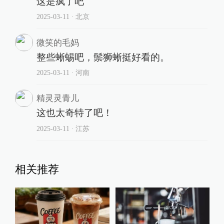
这是疯了吧
2025-03-11
∙ 北京
微笑的毛妈
整些蜥蜴吧，鬃狮蜥挺好看的。
2025-03-11
∙ 河南
精灵灵青儿
这也太奇特了吧！
2025-03-11
∙ 江苏
相关推荐