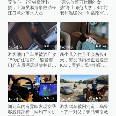
暖侬心丨7分钟极速救
“床头放菜刀壮胆的女
援，上海吴淞海事救助长
孩”考上师范大学，8年前
江口意外落水人员
老师温暖的一句话改写了
她的人生
00:19
00:44
5小时前
6小时前
游客睡自己车里被酒店收
新生儿入住月子会所仅4
150元“住宿费”，监管部
天，突发颅内出血被送进
门介入后酒店退款并赔偿
ICU，宝妈：监控拍到护
1000元
理人员扇婴儿耳光
00:22
00:38
6小时前
7小时前
闻到车内有异味发现女乘
游客驾车被困河道，乌鲁
客脱鞋踩椅，网约车司机
木齐一对父子骑马牵引救