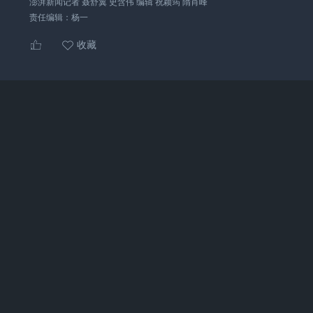
澎湃新闻记者 聂舒翼 史含伟 编辑 祝颖筠 隋肖峰
责任编辑：
杨一
收藏