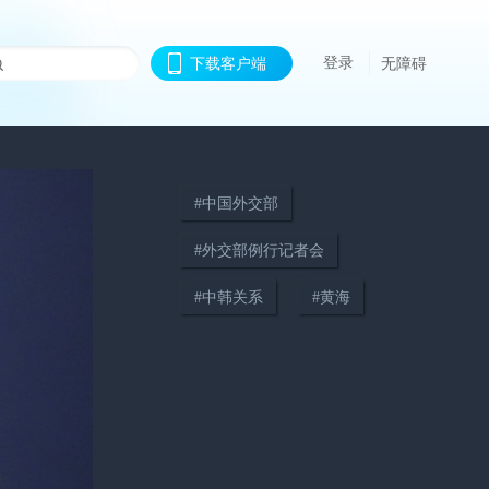
登录
下载客户端
无障碍
#
中国外交部
#
外交部例行记者会
#
中韩关系
#
黄海