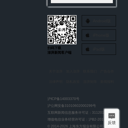
Android版
iPhone版
扫码下载
iPad版
澎湃新闻客户端
关于澎湃
加入澎湃
联系我们
广告合作
法律声明
隐私政策
澎湃矩阵
新闻报料
报料热线: 021-962866
澎湃新闻微博
沪ICP备14003370号
报料邮箱: news@thepaper.cn
澎湃新闻公众号
沪公网安备31010602000299号
澎湃新闻抖音号
互联网新闻信息服务许可证：31120170006
派生万物开放平台
增值电信业务经营许可证：沪B2-2017116
反馈
© 2014-
2026
上海东方报业有限公司
IP SHANGHAI