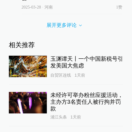
2025-03-28
∙ 河南
1赞
展开更多评论
相关推荐
玉渊谭天丨一个中国新税号引
发美国大焦虑
自贸区连线
1天前
未经许可举办粉丝应援活动，
主办方3名责任人被行拘并罚
款
浦江头条
1天前