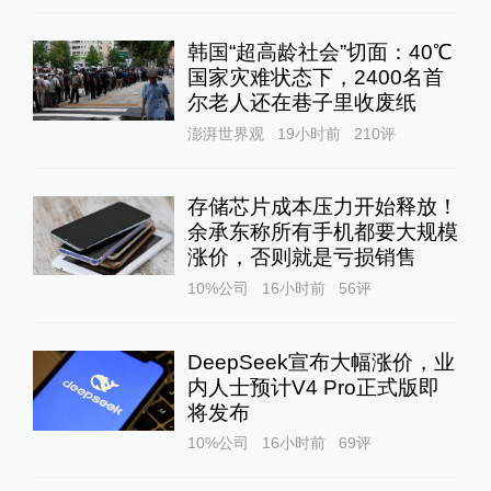
韩国“超高龄社会”切面：40℃
国家灾难状态下，2400名首
尔老人还在巷子里收废纸
澎湃世界观
19小时前
210
评
存储芯片成本压力开始释放！
余承东称所有手机都要大规模
涨价，否则就是亏损销售
10%公司
16小时前
56
评
DeepSeek宣布大幅涨价，业
内人士预计V4 Pro正式版即
将发布
10%公司
16小时前
69
评