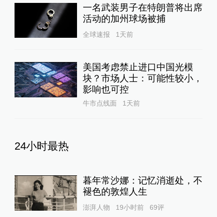
一名武装男子在特朗普将出席
活动的加州球场被捕
全球速报
1天前
美国考虑禁止进口中国光模
块？市场人士：可能性较小，
影响也可控
牛市点线面
1天前
24小时最热
暮年常沙娜：记忆消逝处，不
褪色的敦煌人生
澎湃人物
19小时前
69
评