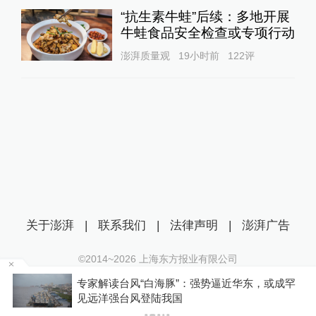
“抗生素牛蛙”后续：多地开展
牛蛙食品安全检查或专项行动
澎湃质量观
19小时前
122
评
关于澎湃
|
联系我们
|
法律声明
|
澎湃广告
©2014~
2026
上海东方报业有限公司
沪ICP证：沪B2-20170116 | 沪ICP备14003370号
成罕
“梅姨”年龄超75岁？死刑适用受限？律师解读
互联网新闻信息服务许可证：31120170006
沪公网安备 31010602000299号