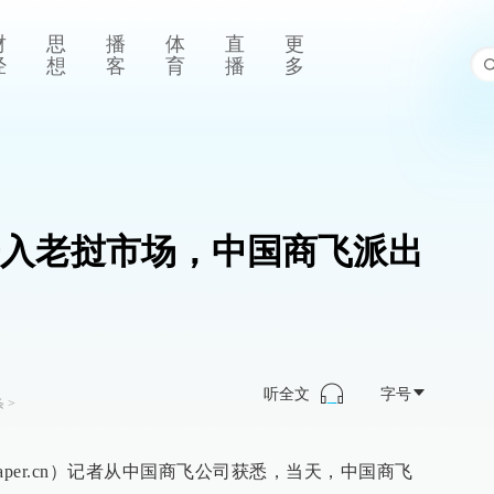
财
思
播
体
直
更
经
想
客
育
播
多
次进入老挝市场，中国商飞派出
听全文
字号
条
>
epaper.cn）记者从中国商飞公司获悉，当天，中国商飞