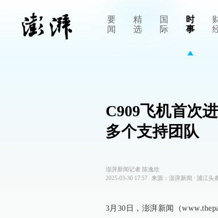
要
精
国
时
闻
选
际
事
C909飞机首
多个支持团队
澎湃新闻记者 陈逸欣
2025-03-30 17:57
来源：
澎湃新闻
∙
浦江头
3月30日，澎湃新闻（www.th