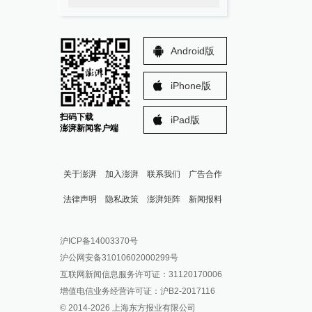
Android版
iPhone版
扫码下载
iPad版
澎湃新闻客户端
关于澎湃
加入澎湃
联系我们
广告合作
法律声明
隐私政策
澎湃矩阵
新闻报料
报料热线: 021-962866
澎湃新闻微博
沪ICP备14003370号
报料邮箱: news@thepaper.cn
澎湃新闻公众号
沪公网安备31010602000299号
澎湃新闻抖音号
互联网新闻信息服务许可证：31120170006
派生万物开放平台
增值电信业务经营许可证：沪B2-2017116
© 2014-
2026
上海东方报业有限公司
IP SHANGHAI