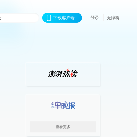
登录
下载客户端
无障碍
查看更多