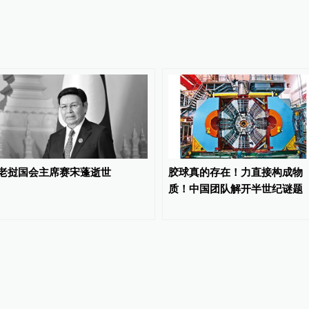
老挝国会主席赛宋蓬逝世
胶球真的存在！力直接构成物
质！中国团队解开半世纪谜题