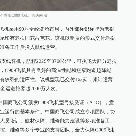
付首架C909飞机。徐炳南 摄
C909飞机采用90座全经济舱布局，内外部标识标牌为老挝
尾印有老挝国花占芭花。该机以租赁的形式交付老挝
准备工作后投入航线运营。
支线客机，航程2225至3700公里，可执飞大部分老挝
，C909飞机具有良好的高温性能和短窄跑道起降能
有较强的适应性。该机型现已交付162架，累计运营
安全运送旅客超2000万人次。
向中国商飞公司颁发C909飞机型号接受证（ATC），意
业运行的基本条件。中国商飞公司成立专项团队，协
人员培训、航材保障、维修能力建设等多项准备工
控、维修等多个专业的支持团队，全力保障C909飞机