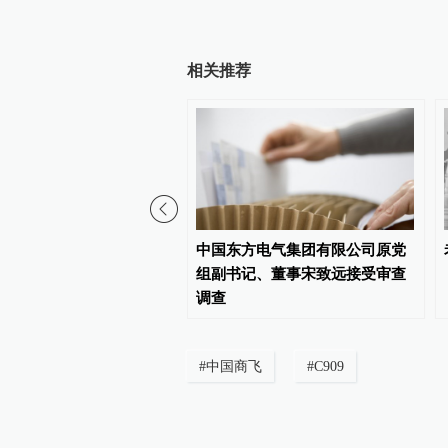
相关推荐
16次北冰洋考察队“雪龙
中国东方电气集团有限公司原党
开始本次考察冰站调查
组副书记、董事宋致远接受审查
调查
#
中国商飞
#
C909