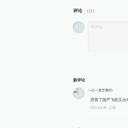
评论
（
12
）
新评论
一心一意芒果R5
厉害了国产飞机又出
2025-03-30
∙ 上海