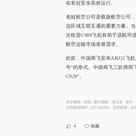
在老挝安全高效运行。
老挝航空公司是载旗航空公司，
边区域互联互通的重要力量。当
次租赁C909飞机有助于该航
航空运输市场发展需求。
此前，中国商飞宣布ARJ21飞
号”的形式。中国商飞三款商用飞机
C929”。
责任编辑：
陈悦
图片编辑：
蒋立冬
校对
澎湃新闻报料：021-962866
澎湃新闻，未
4
收藏