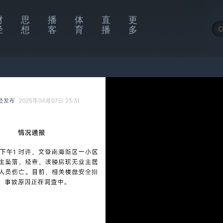
财
思
播
体
直
更
经
想
客
育
播
多