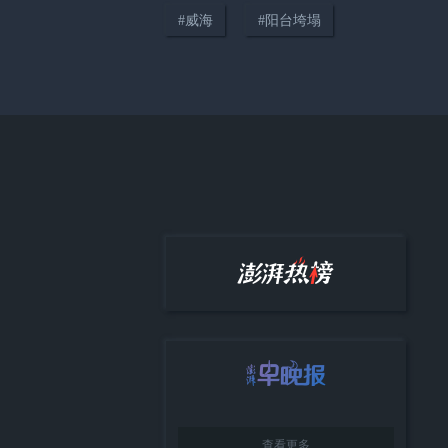
#
威海
#
阳台垮塌
01:19
山东这个渔村在海上建了一个“海
洋森林”循环圈
查看更多