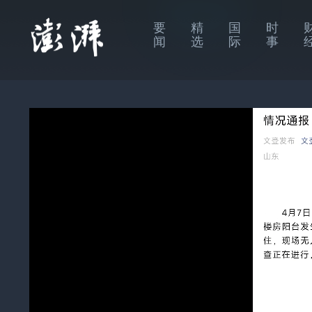
要
精
国
时
闻
选
际
事