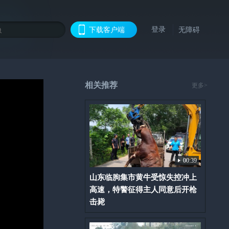
登录
下载客户端
无障碍
相关推荐
更多>
00:39
山东临朐集市黄牛受惊失控冲上
高速，特警征得主人同意后开枪
击毙