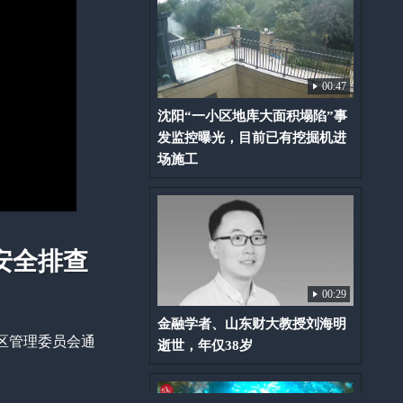
00:47
沈阳“一小区地库大面积塌陷”事
发监控曝光，目前已有挖掘机进
场施工
安全排查
00:29
金融学者、山东财大教授刘海明
区管理委员会通
逝世，年仅38岁