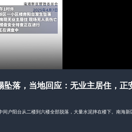
塌坠落，当地回应：无业主居住，正
区中间户阳台从二楼到六楼全部脱落，大量水泥摔在楼下。南海新