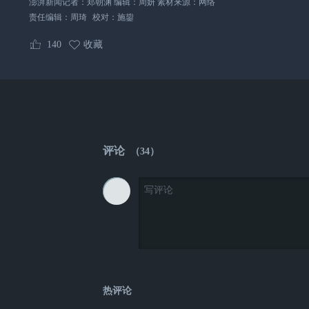
澎湃新闻记者：郑朝渊 编辑：周妍 素材来源：网络
责任编辑：
周琦
校对：
施鋆
140
收藏
评论
（
34
）
热评论