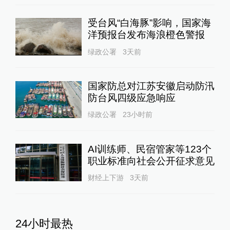
受台风“白海豚”影响，国家海
洋预报台发布海浪橙色警报
绿政公署
3天前
国家防总对江苏安徽启动防汛
防台风四级应急响应
绿政公署
23小时前
AI训练师、民宿管家等123个
职业标准向社会公开征求意见
财经上下游
3天前
24小时最热