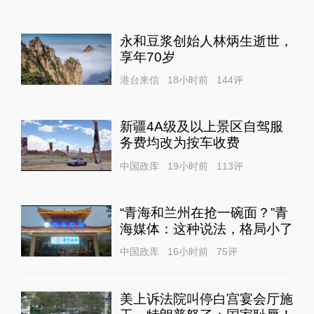
永和豆浆创始人林炳生逝世，
享年70岁
港台来信
18小时前
144
评
新疆4A级及以上景区自驾服
务费均改为按车收费
中国政库
19小时前
113
评
“青海和兰州在抢一碗面？”青
海媒体：这种说法，格局小了
中国政库
16小时前
75
评
美上诉法院叫停白宫宴会厅施