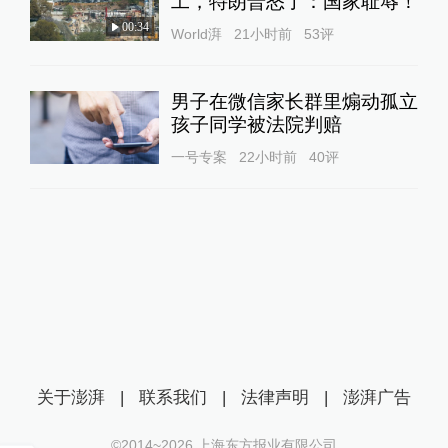
工，特朗普怒了：国家耻辱！
00:34
World湃
21小时前
53
评
男子在微信家长群里煽动孤立
孩子同学被法院判赔
一号专案
22小时前
40
评
关于澎湃
|
联系我们
|
法律声明
|
澎湃广告
©2014~
2026
上海东方报业有限公司