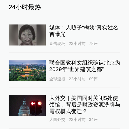
24小时最热
媒体：人贩子“梅姨”真实姓名
首曝光
直击现场
23小时前
78
评
联合国教科文组织确认北京为
2029年“世界建筑之都”
全球速报
22小时前
69
评
大外交｜美国同时关闭5处使
领馆，背后是财政资源洗牌与
霸权模式变迁？
大国外交
23小时前
34
评