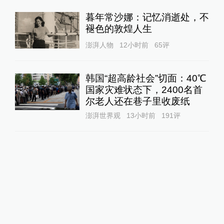
暮年常沙娜：记忆消逝处，不
褪色的敦煌人生
澎湃人物
12小时前
65
评
韩国“超高龄社会”切面：40℃
国家灾难状态下，2400名首
尔老人还在巷子里收废纸
澎湃世界观
13小时前
191
评