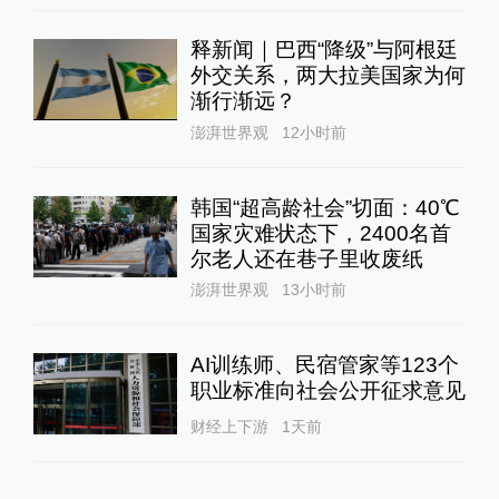
释新闻｜巴西“降级”与阿根廷
外交关系，两大拉美国家为何
渐行渐远？
澎湃世界观
12小时前
韩国“超高龄社会”切面：40℃
国家灾难状态下，2400名首
尔老人还在巷子里收废纸
澎湃世界观
13小时前
AI训练师、民宿管家等123个
职业标准向社会公开征求意见
财经上下游
1天前