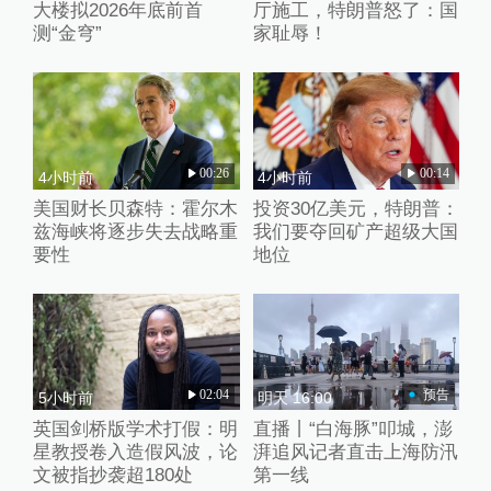
大楼拟2026年底前首
厅施工，特朗普怒了：国
测“金穹”
家耻辱！
00:26
00:14
4小时前
4小时前
美国财长贝森特：霍尔木
投资30亿美元，特朗普：
兹海峡将逐步失去战略重
我们要夺回矿产超级大国
要性
地位
02:04
预告
5小时前
明天 16:00
英国剑桥版学术打假：明
直播丨“白海豚”叩城，澎
星教授卷入造假风波，论
湃追风记者直击上海防汛
文被指抄袭超180处
第一线