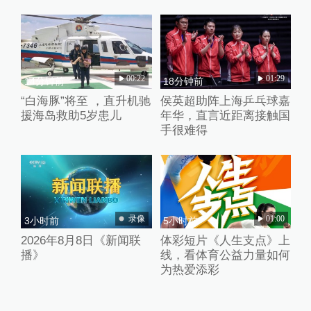
00:22
01:29
14分钟前
18分钟前
“白海豚”将至 ，直升机驰
侯英超助阵上海乒乓球嘉
援海岛救助5岁患儿
年华，直言近距离接触国
手很难得
录像
01:00
3小时前
5小时前
2026年8月8日《新闻联
体彩短片《人生支点》上
播》
线，看体育公益力量如何
为热爱添彩