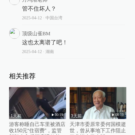
管不住坏人？
2025-04-12
∙ 中国台湾
顶级山雀BM
这也太离谱了吧！
2025-04-12
∙ 湖南
相关推荐
00:19
00:19
1天前
3天前
游客称睡自己车里被酒店
天津市委原常委何国模逝
收150元“住宿费”，监管
世，曾从事地下工作阻止