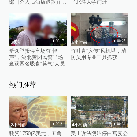
部门介入后酒店退款并赔
了北洋大学南迁
偿1000元
00:17
00:25
3天前
6小时前
群众举报停车场有“怪
竹叶青“入侵”风机塔，消
声”，湖北黄冈民警当场
防员用专业工具抓获
查获四名吸食“笑气”人员
热门推荐
00:21
00:34
2小时前
4小时前
耗资1750亿美元，五角
美上诉法院叫停白宫宴会