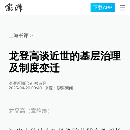
下载APP
上海书评
>
龙登高谈近世的基层治理
及制度变迁
澎湃新闻记者 郑诗亮
2025-04-20 09:40
来源：
澎湃新闻
龙登高（章静绘）