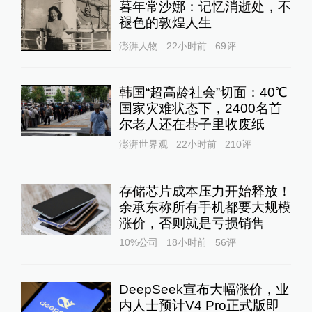
暮年常沙娜：记忆消逝处，不
褪色的敦煌人生
澎湃人物
22小时前
69
评
韩国“超高龄社会”切面：40℃
国家灾难状态下，2400名首
尔老人还在巷子里收废纸
澎湃世界观
22小时前
210
评
存储芯片成本压力开始释放！
余承东称所有手机都要大规模
涨价，否则就是亏损销售
10%公司
18小时前
56
评
DeepSeek宣布大幅涨价，业
内人士预计V4 Pro正式版即