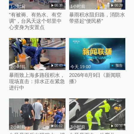
00:39
00:20
1小时前
1小时前
“有被褥、有热水、有空
暴雨积水阻归路，消防水
调”，台风天这个邻里中
带搭起“便民桥”
心变身为安置点
00:43
预告
2小时前
今天 19:00
暴雨致上海多路段积水，
2026年8月9日《新闻联
现场直击：排水正在紧急
播》
进行中
00:12
00:31
2小时前
3小时前