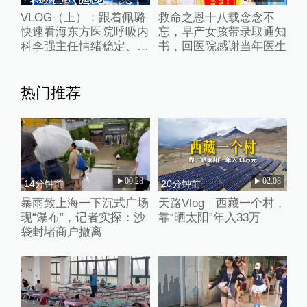
VLOG（上）：跟着佩璐
救命之恩十八载念念不
快速看海东方医院呼吸内
忘，早产女孩带录取通知
科李强主任情绪稳定、能
书，回医院感谢当年医生
量超高的一天
热门推荐
00:28
02:08
14分钟前
20分钟前
暴雨致上海一下沉式广场
天路Vlog｜西藏一个村，
现“瀑布”，记者实探：沙
靠“晒太阳”年入33万
袋封堵商户撤离