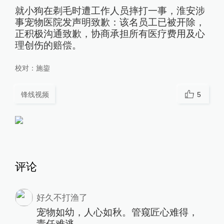
就小狗在剃毛时遭工作人员摔打一事，淮安涉
事宠物医院发声明致歉：该名员工已被开除，
正积极沟通致歉，协商承担所有医疗费用及心
理创伤的赔偿。
校对：
施鋆
锋线视频
5
评论
好久不打渔了
宠物如幼，人心如秋。管窥匠心难得，
责任难逃。