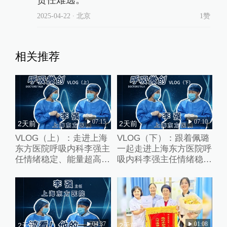
2025-04-22
∙ 北京
1赞
相关推荐
07:15
07:10
2天前
2天前
VLOG（上）：走进上海
VLOG（下）：跟着佩璐
东方医院呼吸内科李强主
一起走进上海东方医院呼
任情绪稳定、能量超高的
吸内科李强主任情绪稳
一天
定、能量超高的一天
04:37
01:08
2天前
2天前