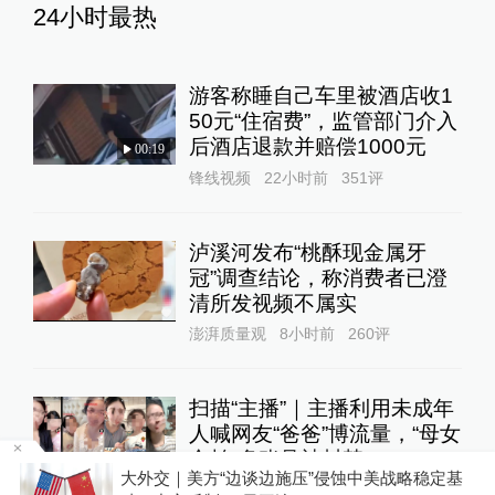
24小时最热
游客称睡自己车里被酒店收1
50元“住宿费”，监管部门介入
后酒店退款并赔偿1000元
00:19
锋线视频
22小时前
351
评
泸溪河发布“桃酥现金属牙
冠”调查结论，称消费者已澄
清所发视频不属实
澎湃质量观
8小时前
260
评
扫描“主播”｜主播利用未成年
人喊网友“爸爸”博流量，“母女
合拍”多账号被封禁
1
大外交｜美方“边谈边施压”侵蚀中美战略稳定基
直击现场
9小时前
150
评