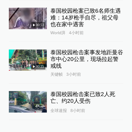
泰国校园枪案已致6名师生遇
难：14岁枪手自尽，祖父母
也在家中遇害
00:53
World湃
4小时前
泰国校园枪击案事发地距曼谷
市中心20公里，现场拉起警
戒线
00:25
关键帧
3小时前
泰国校园枪击案已致2人死
亡、约20人受伤
全球速报
8小时前