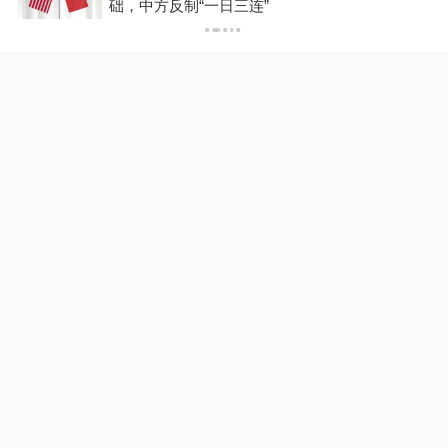
P
础，中方反制“一日三连”
U17国足三连胜晋级明日之星
半决赛，定位球成最大亮点
运动家
12小时前
56
评
佛山一中学教师招聘笔试前1
3名被淘汰、后5名进体检名
单？市教育局通报
教育家
6小时前
53
评
关于澎湃
|
联系我们
|
法律声明
|
澎湃广告
©2014~
2026
上海东方报业有限公司