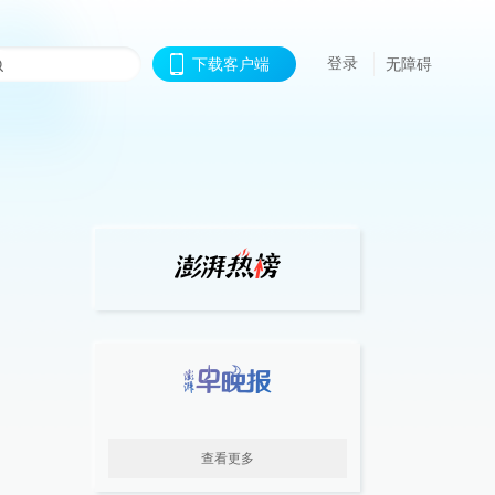
登录
下载客户端
无障碍
查看更多