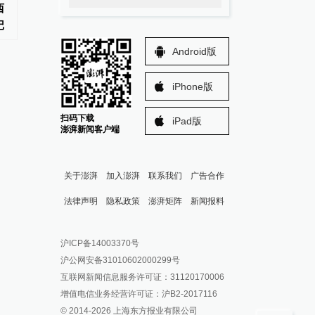
西
新任天津市委常委谢元已任市委
明炬已任重庆市政府党
记
教育工委书记
秘书长
Android版
iPhone版
扫码下载
iPad版
澎湃新闻客户端
关于澎湃
加入澎湃
联系我们
广告合作
法律声明
隐私政策
澎湃矩阵
新闻报料
报料热线: 021-962866
澎湃新闻微博
沪ICP备14003370号
报料邮箱: news@thepaper.cn
澎湃新闻公众号
沪公网安备31010602000299号
澎湃新闻抖音号
互联网新闻信息服务许可证：31120170006
派生万物开放平台
增值电信业务经营许可证：沪B2-2017116
© 2014-
2026
上海东方报业有限公司
IP SHANGHAI