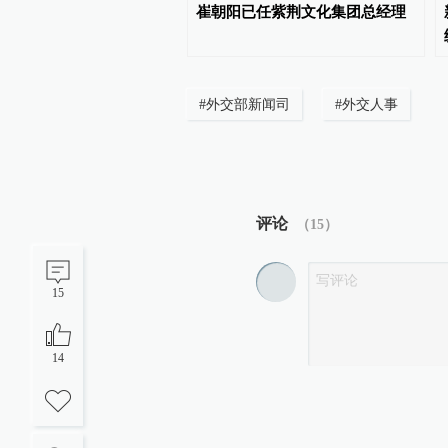
任重庆市政府党组成员、
崔朝阳已任紫荆文化集团总经理
#
外交部新闻司
#
外交人事
评论
（
15
）
15
14