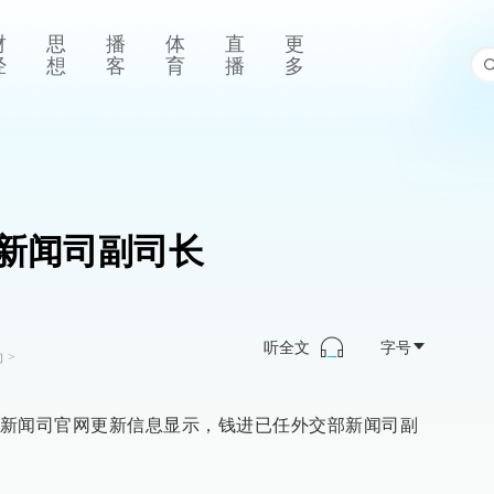
财
思
播
体
直
更
经
想
客
育
播
多
新闻司副司长
听全文
字号
向
>
新闻司官网更新信息显示，钱进已任外交部新闻司副