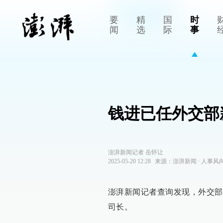
要
精
国
时
闻
选
际
事
钱进已任外交部
澎湃新闻记者 岳怀让
2025-05-20 12:28
来源：
澎湃新闻
∙
人事风
澎湃新闻记者查询发现，外交部
司长。