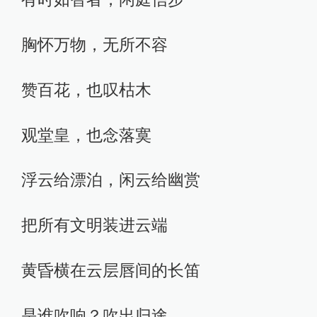
胸怀万物，无所不容
赞百花，也叹枯木
观堂皇，也念落寞
浮云给漂泊，闲云给幽赏
把所有文明装进云端
黄昏横在云层唇间的长笛
是谁吹响？吹出归途