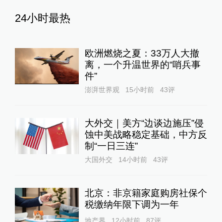
24小时最热
欧洲燃烧之夏：33万人大撤
离，一个升温世界的“哨兵事
件”
澎湃世界观
15小时前
43
评
大外交｜美方“边谈边施压”侵
蚀中美战略稳定基础，中方反
制“一日三连”
大国外交
14小时前
43
评
北京：非京籍家庭购房社保个
税缴纳年限下调为一年
地产界
12小时前
87
评