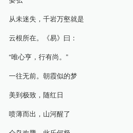
晏弘
从未迷失，千岩万壑就是
云根所在。《易》曰：
“唯心亨，行有尚。”
一往无前。朝霞似的梦
美到极致，随红日
喷薄而出，山河醒了
众鸟欢腾，此乐何极