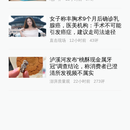
女子称丰胸术9个月后确诊乳
腺癌，医美机构：手术不可能
引发癌症，建议走司法途径
直击现场
12小时前
43
评
泸溪河发布“桃酥现金属牙
冠”调查结论，称消费者已澄
清所发视频不属实
澎湃质量观
22小时前
273
评