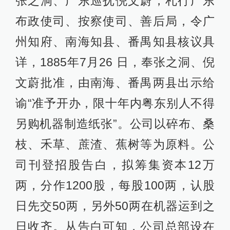
张之洞、广东巡抚倪文蔚，札行广东
布政使司、按察使司、善后局，令广
州知府、南海知县、番禺知县核议具
详，1885年7月26 日，奉张之洞、倪
文蔚批准，由南海、番禺两县出示给
谕“准予开办，限十年内粤东别人不得
另购机器制造纸张”。公司以碎布、桑
枝、禾草、蔗渣、蕉树等为原料。公
司刊登招股告白，拟筹集资本12万
两，分作1200股，每股100两，认股
日先交50两，另外50两在机器运到之
日收齐。从告白可知，公司总部设在