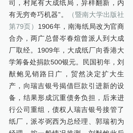
司，村尾有大成纸局，异样翻新，内
有无穷奇巧机器”。
（暨南大学出版社
第79页）
1906年，南海纸局改为官商
合办，两广总督岑春煊曾派人到大成
厂取经。1909年，大成纸厂向香港大
学筹备处捐款500银元。民国初年，刘
猷鲍见销路日广，贸然决定扩大生
产，向瑞吉银号揭借巨款引进新的设
备，结果形成沉重债务负担，后来进
行公司重组，债权人瑞吉银号接管了
纸厂，派岑弼西为总经理、郭瑞初为