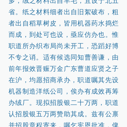
多，绒之材料出自羊毛，宜设于北五
省。纸之材料细者出自旧絮破布，粗
者出自稻草树皮，皆用机器药水捣烂
而成，到处可也设，亟应仿办也。惟
职道所办织布局尚未开工，恐蹈好博
不专之诮。适有候选同知曹善谦，由
前年报效晋赈万金广东曹道应贤之子
在沪，均愿招商承办，职道嘱其先设
机器制造洋纸公司，俟办有成效再筹
办绒厂。现拟招股银二十万两，职道
认招股银五万两赞助其成。兹有公禀
并招股章程寄来，嘱乞宪恩批准，俾