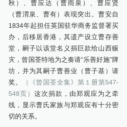
秋）、曹应达（曹雨泉）、曹应贤
（曹渭泉、曹有）表现突出。曹安自
1834年起担任英国驻华商务监督署买
办，后移居香港，其遗产设立曹存善
堂，嗣子以该堂名义捐巨款给山西赈
灾，曾国荃特地为之奏请“乐善好施”牌
坊，并为其嗣子曹善业（曹子基）请
奖。
（《曾国荃全集》第１册第547-
548页）
这次捐款，由郑观应为之牵
线，显示曹氏家族与郑观应有十分密
切的关系。