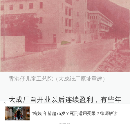
香港仔儿童工艺院（大成纸厂原址重建）
大成厂自开业以后连续盈利，有些年
份的盈利还相当可观。政府收购纸厂
因瞬时客流集中等原因致部分观众
受限？律师解读
江省博物馆致歉
及水库，对股东来说是获利离场，并