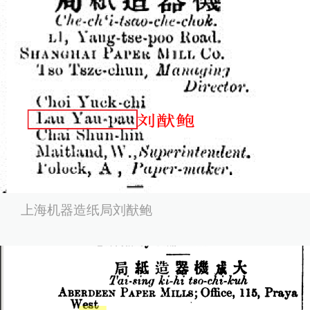
上海机器造纸局刘猷鲍