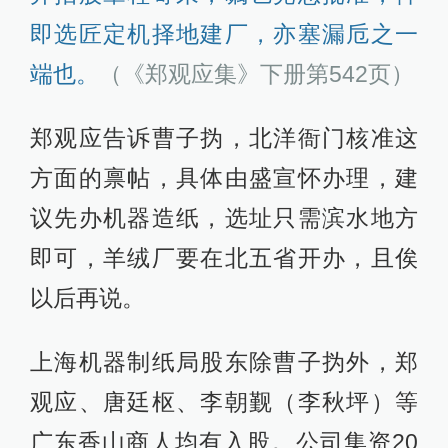
即选匠定机择地建厂，亦塞漏卮之一
端也。
（《郑观应集》下册第542页）
郑观应告诉曹子㧑，北洋衙门核准这
方面的禀帖，具体由盛宣怀办理，建
议先办机器造纸，选址只需滨水地方
即可，羊绒厂要在北五省开办，且俟
以后再说。
上海机器制纸局股东除曹子㧑外，郑
观应、唐廷枢、李朝觐（李秋坪）等
广东香山商人均有入股。公司集资20