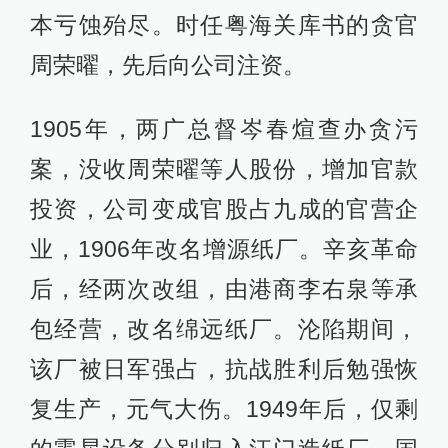
本亏蚀殆尽。时任粤海关库书的贪官
周荣曜，先后向公司注资。
1905年，两广总督岑春煊查办贪污
案，没收周荣曜等人股份，增加官款
投资，公司变成官股占九成的官营企
业，1906年改名增源纸厂。辛亥革命
后，经两次改组，由港商李右泉等承
包经营，改名绵远纸厂。沦陷期间，
该厂被日军强占，抗战胜利后勉强恢
复生产，元气大伤。1949年后，仅剩