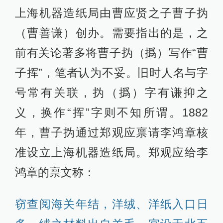
上海机器造纸局由曹应贤之子曹子㧑
（曹善谦）创办。需要指出的是，之
前有关论著多将曹子㧑（撝）写作“曹
子挥”，笔者认为不妥。旧时人名与字
号常有关联，㧑（撝）字有谦抑之
义，换作“挥”字则不知所谓。1882
年，曹子㧑通过郑观应禀请李鸿章核
准设立上海机器造纸局。郑观应给李
鸿章的禀文称：
窃查阅海关年结，洋绒、洋纸入口日