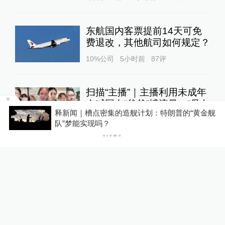
东航国内客票提前14天可免
费退改，其他航司如何规定？
10%公司
5小时前
87
评
扫描“主播”｜主播利用未成年
人喊网友“爸爸”博流量，“母女
天
释新闻｜槽点密集的造舰计划：特朗普的“黄金舰
合拍”多账号被封禁
1
队”梦能实现吗？
直击现场
11小时前
150
评
U17国足三连胜晋级明日之星
半决赛，定位球成最大亮点
运动家
14小时前
56
评