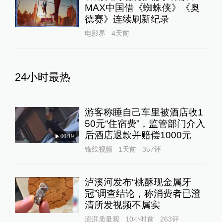
MAX中国借《蜘蛛侠》《奥
德赛》连续刷新纪录
电影界
4天前
24小时最热
游客称睡自己车里被酒店收1
50元“住宿费”，监管部门介入
后酒店退款并赔偿1000元
00:19
锋线视频
1天前
357
评
泸溪河发布“桃酥现金属牙
冠”调查结论，称消费者已澄
清所发视频不属实
澎湃质量观
10小时前
263
评