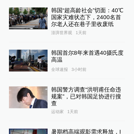
韩国“超高龄社会”切面：40℃
国家灾难状态下，2400名首
尔老人还在巷子里收废纸
澎湃世界观
1天前
韩国首尔8年来首遇40摄氏度
高温
全球速报
3小时前
韩国警方调查“洪明甫任命违
规案”，已对韩国足协进行搜
查
运动家
1天前
暑期档高端观影需求释放，I