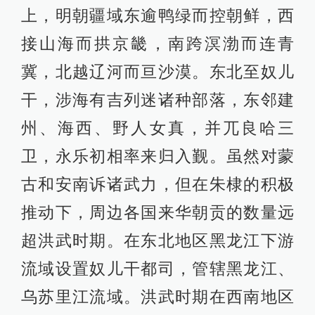
上，明朝疆域东逾鸭绿而控朝鲜，西
接山海而拱京畿，南跨溟渤而连青
冀，北越辽河而亘沙漠。东北至奴儿
干，涉海有吉列迷诸种部落，东邻建
州、海西、野人女真，并兀良哈三
卫，永乐初相率来归入觐。虽然对蒙
古和安南诉诸武力，但在朱棣的积极
推动下，周边各国来华朝贡的数量远
超洪武时期。在东北地区黑龙江下游
流域设置奴儿干都司，管辖黑龙江、
乌苏里江流域。洪武时期在西南地区