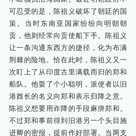
可忍受的是，陈祖义破坏了朝廷的国
策。当时东南亚国家纷纷向明朝朝
贡，他则经常向贡使船下手。陈祖义
让一条沟通东西方的捷径，化为布满
荆棘的险地。恰在此时，陈祖义又一
次盯上了从印度古里满载而归的郑和
船队。他耍了个小聪明，派使者以旧
港酋长的名义向郑和表示归降之意。
陈祖义想要用诈降的手段麻痹郑和。
不过郑和事前得到旧港另一个头目施
进卿的密报，提前作好部署。当两支