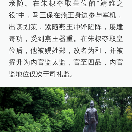
亲随。在朱棣夺取皇位的“靖难之
役”中，马三保在燕王身边参与军机，
出谋划策，紧随燕王冲锋陷阵，屡建
奇功，受到燕王器重。在朱棣夺取皇
位后，他被赐姓郑，改名为和，并被
擢升为内官监太监，官至四品，内官
监地位仅次于司礼监。