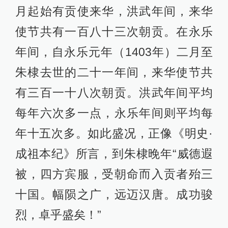
月起始有贡使来华，洪武年间，来华
使节共有一百八十三次朝贡。在永乐
年间，自永乐元年（1403年）二月至
朱棣去世的二十一年间，来华使节共
有三百一十八次朝贡。洪武年间平均
每年六次多一点，永乐年间则平均每
年十五次多。如此盛况，正像《明史·
成祖本纪》所言，到朱棣晚年“威德遐
被，四方宾服，受朝命而入贡者殆三
十国。幅陨之广，远迈汉唐。成功骏
烈，卓乎盛矣！”