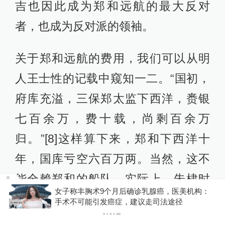
吉也因此成为郑和远航的最大反对
者，也成为反对派的领袖。
关于郑和远航的费用，我们可以从明
人王士性的记载中窥知一二。“国初，
府库充溢，三保郑太监下西洋，赉银
七百余万，费十载，尚剩百余万
归。”[8]这样算下来，郑和下西洋十
年，国库亏空六百万两。当然，这不
能全赖郑和的船队。实际上，朱棣时
构：
你有权知道更多
代朝廷每年支出常常是实际岁入的两
下载APP
下载澎湃新闻客户端
至三倍。无奈之下，朝廷只有通过增