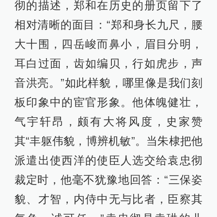
彻的描述，郑和在历史的册页留下了
相对清晰的面目：“郑和身长九尺，腰
大十围，四岳峻而鼻小，眉目分明，
耳白过面，齿如编贝，行如虎步，声
音洪亮。”如此样貌，哪里像是我们刻
板印象中的宦官形象。他体魄健壮，
气宇轩昂，颇有大将风度，史家赞
其“丰躯伟貌，博辨机敏”。当朱棣把他
派遣出使西洋的使臣人选交给袁忠彻
裁定时，他毫不犹豫地回答：“三保姿
貌、才智，内侍中无与比者，臣察其