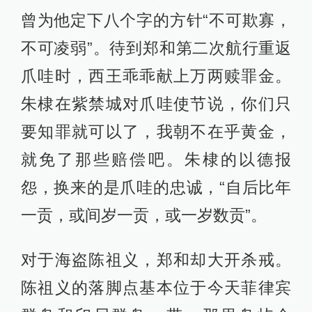
曾为他定下八个字的方针“不可欺寡，
不可凌弱”。待到郑和第二次航行重返
爪哇时，西王乖乖献上万两赎罪金。
朱棣在紫禁城对爪哇使节说，你们只
要知罪就可以了，我朝不在乎黄金，
就免了那些赔偿吧。朱棣的以德报
怨，换来的是爪哇的忠诚，“自后比年
一贡，或间岁一贡，或一岁数贡”。
对于海盗陈祖义，郑和却大开杀戒。
陈祖义的落脚点基本位于今天菲律宾