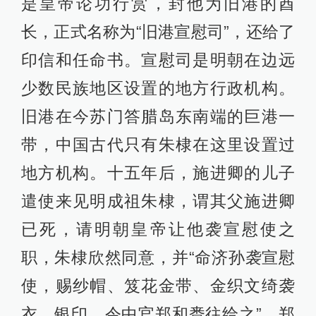
是皇帝论功行赏，封他为旧港的酋
长，正式名称为“旧港宣慰司”，还给了
印信和任命书。宣慰司是明朝在边远
少数民族地区设置的地方行政机构。
旧港在今苏门答腊岛东南端的巨港一
带，中国古代只有朱棣在这里设置过
地方机构。十五年后，施进卿的儿子
遣使来见明成祖朱棣，谓其父施进卿
已死，请明朝皇帝让他袭宣慰使之
职，朱棣欣然同意，并“命济孙袭宣慰
使，赐纱帽、笈花金带、金织文绮袭
衣、银印，令中官郑和赉往给之”。郑