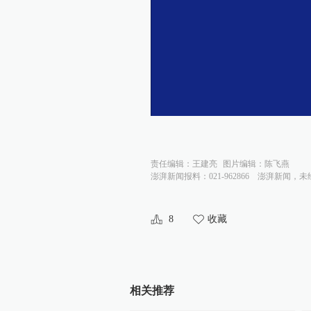
责任编辑：
王建亮
图片编辑：
陈飞燕
澎湃新闻报料：021-962866
澎湃新闻，未
8
收藏
相关推荐