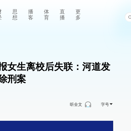
财
思
播
体
直
更
经
想
客
育
播
多
报女生离校后失联：河道发
除刑案
听全文
字号