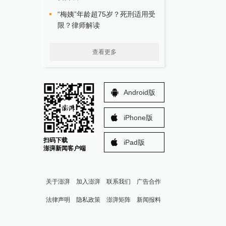
“梅姨”年龄超75岁？死刑适用受
限？律师解读
查看更多
Android版
iPhone版
扫码下载
iPad版
澎湃新闻客户端
关于澎湃
加入澎湃
联系我们
广告合作
法律声明
隐私政策
澎湃矩阵
新闻报料
报料热线: 021-962866
澎湃新闻微博