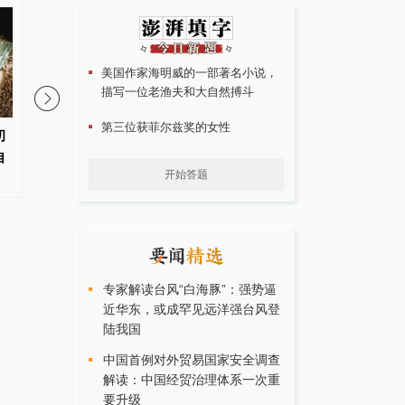
美国作家海明威的一部著名小说，
描写一位老渔夫和大自然搏斗
第三位获菲尔兹奖的女性
初
重庆“代人信访被判寻衅滋事”案
游客驾车被困河道，乌
自
检方撤诉、警方撤案，两被告人
对父子骑马牵引救出
开始答题
获国赔
专家解读台风“白海豚”：强势逼
近华东，或成罕见远洋强台风登
陆我国
中国首例对外贸易国家安全调查
解读：中国经贸治理体系一次重
要升级