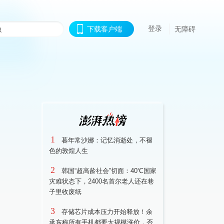
登录
下载客户端
无障碍
1
暮年常沙娜：记忆消逝处，不褪
色的敦煌人生
2
韩国“超高龄社会”切面：40℃国家
灾难状态下，2400名首尔老人还在巷
子里收废纸
3
存储芯片成本压力开始释放！余
承东称所有手机都要大规模涨价，否