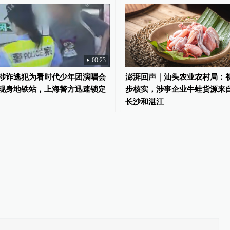
00:23
涉诈逃犯为看时代少年团演唱会
澎湃回声｜汕头农业农村局：
现身地铁站，上海警方迅速锁定
步核实，涉事企业牛蛙货源来
长沙和湛江