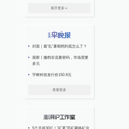
展开更多
封面｜最“乱”暑期档到底怎么了？
观察丨撤档非流量密码，市场需要
多元
宇树科技发行价150.8元
查看更多
5个月超30亿！“矿茅”开矿藏格矿业