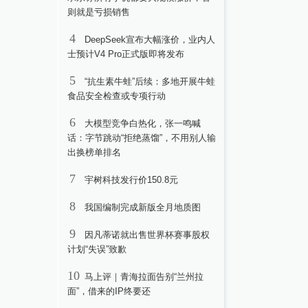
则就是亏损销售
4
DeepSeek宣布大幅涨价，业内人
士预计V4 Pro正式版即将发布
5
“抗生素牛蛙”后续：多地开展牛蛙
食品安全检查或专项行动
6
大模型竞争白热化，张一鸣喊
话：字节跳动“拒绝蒸馏”，不用别人输
出换榜单排名
7
宇树科技发行价150.8元
8
我国编制完成新版全月地质图
9
因凡蒂诺就出售世界杯赛事股权
计划“失误”致歉
10
马上评｜青海拉面告别“兰州拉
面”，借来的IP终要还