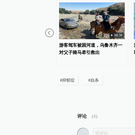
00:38
代人信访被判寻衅滋事”案
游客驾车被困河道，乌鲁木齐一
诉、警方撤案，两被告人
对父子骑马牵引救出
#
抑郁症
#
自杀
评论
（
3
）