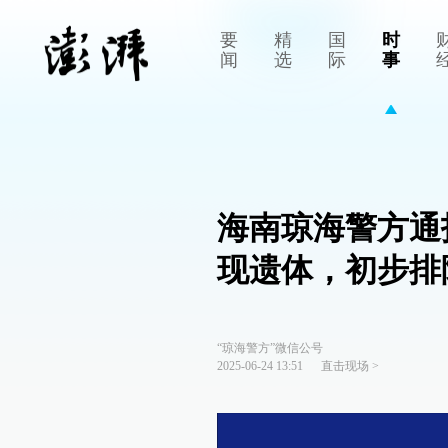
要
精
国
时
闻
选
际
事
海南琼海警方通
现遗体，初步排
“琼海警方”微信公号
2025-06-24 13:51
直击现场
>