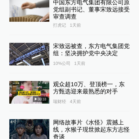
中国东方电气集团有限公司原
党组副书记、董事宋致远接受
审查调查
打虎记
1天前
宋致远被查，东方电气集团党
组：坚决拥护党中央决定
10%公司
1天前
观众超10万、登顶榜一，东
方甄选迎来最熟悉的对手
00:18
瑞财经
4天前
网络故事片《水怪》震撼上
线，水猴子现世掀起东方志怪
奇谈