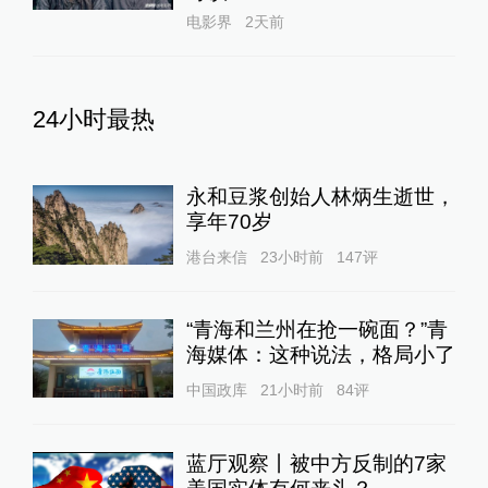
电影界
2天前
24小时最热
永和豆浆创始人林炳生逝世，
享年70岁
港台来信
23小时前
147
评
“青海和兰州在抢一碗面？”青
海媒体：这种说法，格局小了
中国政库
21小时前
84
评
蓝厅观察丨被中方反制的7家