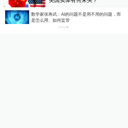
美国实体有何来头？
全球速报
20小时前
37
评
，
数学家张寿武：AI的问题不是用不用的问题，而
是怎么用、如何监管
核观察｜美欲用战术核武器对
抗中俄，弹药不足核武来凑？
澎湃防务
10小时前
65
评
原北京军区副司令员兼北京军
区空军司令员李永金逝世，享
年84岁
中国政库
22小时前
166
评
关于澎湃
|
联系我们
|
法律声明
|
澎湃广告