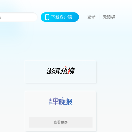
登录
下载客户端
无障碍
查看更多