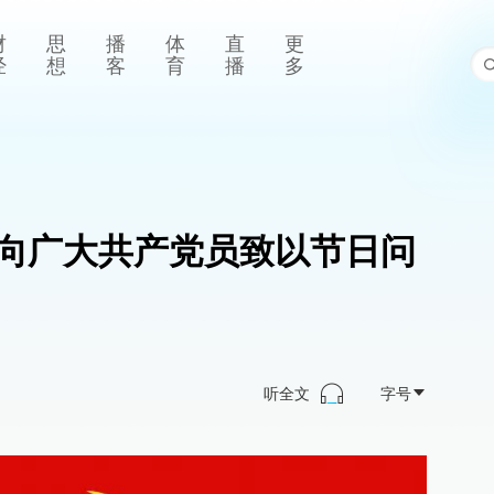
财
思
播
体
直
更
经
想
客
育
播
多
向广大共产党员致以节日问
听全文
字号