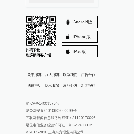
Android版
iPhone版
扫码下载
iPad版
澎湃新闻客户端
关于澎湃
加入澎湃
联系我们
广告合作
法律声明
隐私政策
澎湃矩阵
新闻报料
报料热线: 021-962866
澎湃新闻微博
沪ICP备14003370号
报料邮箱: news@thepaper.cn
澎湃新闻公众号
沪公网安备31010602000299号
澎湃新闻抖音号
互联网新闻信息服务许可证：31120170006
派生万物开放平台
增值电信业务经营许可证：沪B2-2017116
© 2014-
2026
上海东方报业有限公司
IP SHANGHAI