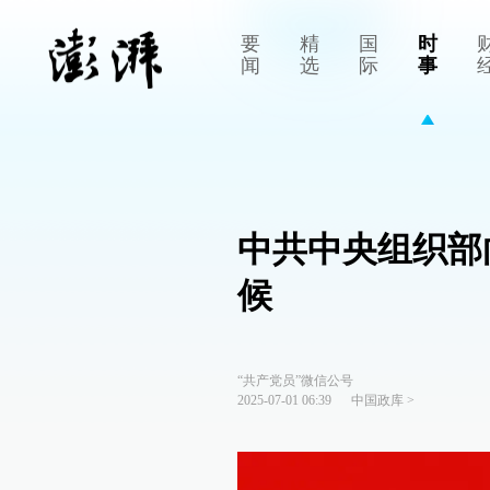
要
精
国
时
闻
选
际
事
中共中央组织部
候
“共产党员”微信公号
2025-07-01 06:39
中国政库
>