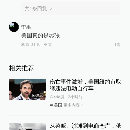
共
1
条回复
李果
美国真的是嚣张
2019-03-10
∙ 亚太
1赞
相关推荐
伤亡事件激增，美国纽约市取
缔违法电动自行车
00:36
World湃
2小时前
更多内容
美国
从菜贩、沙滩到电商仓库，俄