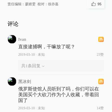
责任编辑：
廖婧雯
校对：
徐亦嘉
95
评论
Ivan
直接逮捕啊，干嘛放了呢？
2019-03-10
∙ 未知
23赞
共
1
条回复
黑冰剑
俄罗斯使馆人员听到了吗，你们可以在
美国买个大砍刀作为个人收藏，带着回
国了
2019-03-10
∙ 未知
14赞