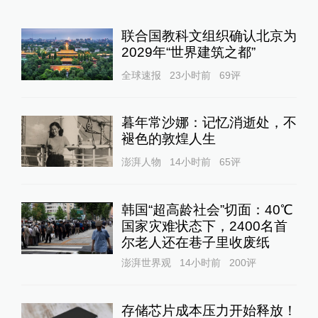
联合国教科文组织确认北京为
2029年“世界建筑之都”
全球速报
23小时前
69
评
暮年常沙娜：记忆消逝处，不
褪色的敦煌人生
澎湃人物
14小时前
65
评
韩国“超高龄社会”切面：40℃
国家灾难状态下，2400名首
尔老人还在巷子里收废纸
澎湃世界观
14小时前
200
评
存储芯片成本压力开始释放！