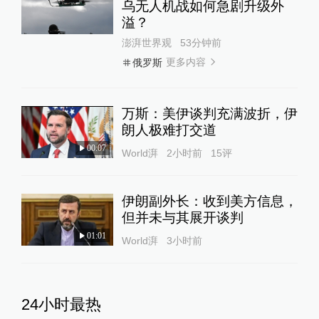
乌无人机战如何急剧升级外
溢？
澎湃世界观
53分钟前
更多内容
俄罗斯
万斯：美伊谈判充满波折，伊
朗人极难打交道
00:07
World湃
2小时前
15
评
伊朗副外长：收到美方信息，
但并未与其展开谈判
01:01
World湃
3小时前
24小时最热