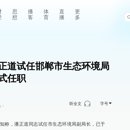
财
思
播
体
直
更
经
想
客
育
播
多
潘正道试任邯郸市生态环境局
式任职
听全文
字号
向
>
知称，潘正道同志试任市生态环境局副局长，已于