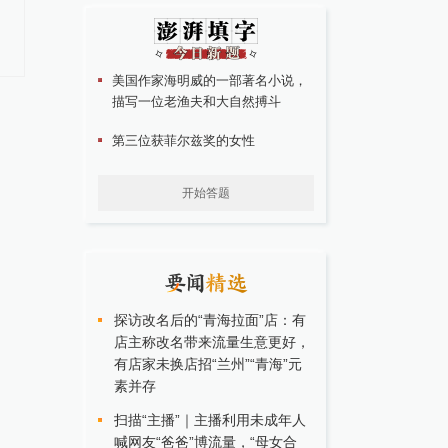
诺奖光环未褪，团队已散：
90后社区书记徒手破窗
DeepMind正式解散AlphaFold研
救出被困老人，妻子：
发团队
我要让着你
美国作家海明威的一部著名小说，
描写一位老渔夫和大自然搏斗
第三位获菲尔兹奖的女性
开始答题
探访改名后的“青海拉面”店：有
店主称改名带来流量生意更好，
有店家未换店招“兰州”“青海”元
素并存
扫描“主播”｜主播利用未成年人
喊网友“爸爸”博流量，“母女合