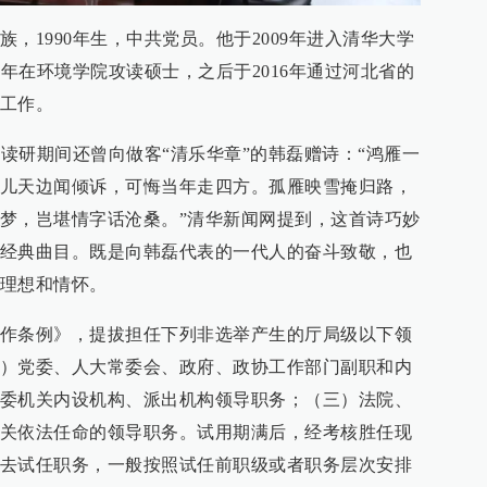
，1990年生，中共党员。他于2009年进入清华大学
3年在环境学院攻读硕士，之后于2016年通过河北省的
工作。
道读研期间还曾向做客“清乐华章”的韩磊赠诗：“鸿雁一
儿天边闻倾诉，可悔当年走四方。孤雁映雪掩归路，
梦，岂堪情字话沧桑。”清华新闻网提到，这首诗巧妙
经典曲目。既是向韩磊代表的一代人的奋斗致敬，也
理想和情怀。
作条例》，提拔担任下列非选举产生的厅局级以下领
）党委、人大常委会、政府、政协工作部门副职和内
委机关内设机构、派出机构领导职务；（三）法院、
关依法任命的领导职务。试用期满后，经考核胜任现
去试任职务，一般按照试任前职级或者职务层次安排