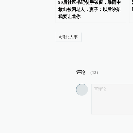
环未褪，团队已散：
90后社区书记徒手破窗，暴雨中
ind正式解散AlphaFold研
救出被困老人，妻子：以后吵架
我要让着你
#
河北人事
评论
（
12
）