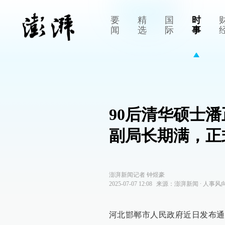
要
精
国
时
闻
选
际
事
90后清华硕士
副局长期满，正
澎湃新闻记者 钟煜豪
2025-07-07 12:08
来源：
澎湃新闻
∙
人事风
河北邯郸市人民政府近日发布通