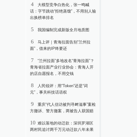
4
大模型竞争白热化，张一鸣喊
话：字节跳动“拒绝蒸馏”，不用别人输
出换榜单排名
5
我国编制完成新版全月地质图
6
马上评｜青海拉面告别“兰州拉
面”，借来的IP终要还
7
“兰州拉面”多地改名“青海拉面”？
青海省拉面产业行业协会：青海人开
的店自愿报名，不用交钱
8
人民锐评：用“Token”还是“词
元”，事关科技话语权
9
重庆“代人信访被判寻衅滋事”案检
方撤诉、警方撤案，两被告人获国赔
10
难以落地的动迁款：深圳罗湖区
两村民追讨两千万元动迁款八年未果