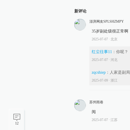
新评论
澎湃网友SPLSHZMPY
35岁副处级很正常啊
2025-07-07
∙ 北京
红尘往事11
：
你呢？
2025-07-07
∙ 河北
zqcshiep
：
人家是副局
2025-07-09
∙ 浙江
苏州雨巷
阅
2025-07-07
∙ 江苏
12