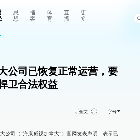
财
思
播
体
直
更
经
想
客
育
播
多
大公司已恢复正常运营，要
捍卫合法权益
听全文
字号
>
拿大公司（“海康威视加拿大”）官网发表声明，表示已