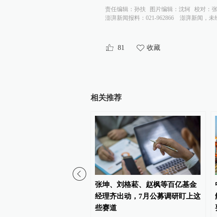
责任编辑：
孙扶
图片编辑：
沈轲
校对：
澎湃新闻报料：021-962866
澎湃新闻，未
81
收藏
相关推荐
粮食系统职工举报被单位
张坤、刘格菘、赵枫等百亿基金
休，涉事公司否认：系自
经理齐出动，7月公募调研盯上这
些赛道