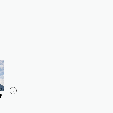
宇
网络安全审查办公室对派拓公司
重庆一粮食系统职工举
在华销售产品启动网络安全审查
提前退休，涉事公司否
愿申请