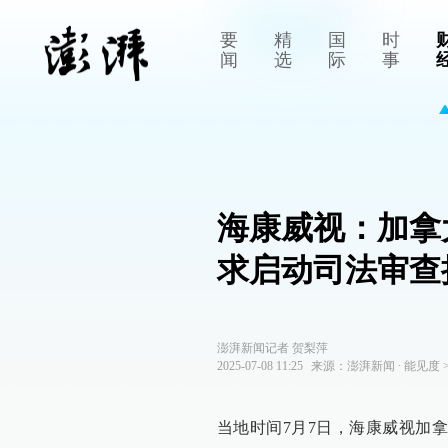
要
精
国
时
闻
选
际
事
海康威视：加拿
求启动司法审查
澎湃新闻记者 贺梨萍
2025-07-08 11:25
来源：
澎湃新闻
∙
能见度
当地时间7月7日，海康威视加