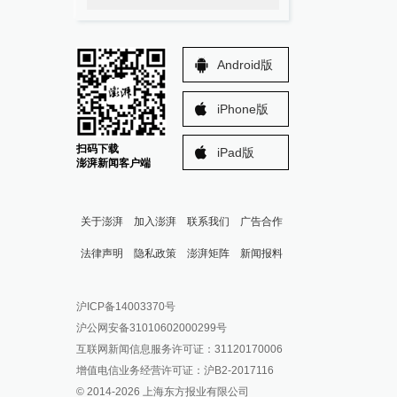
Android版
iPhone版
扫码下载
iPad版
澎湃新闻客户端
关于澎湃
加入澎湃
联系我们
广告合作
法律声明
隐私政策
澎湃矩阵
新闻报料
报料热线: 021-962866
澎湃新闻微博
沪ICP备14003370号
报料邮箱: news@thepaper.cn
澎湃新闻公众号
沪公网安备31010602000299号
澎湃新闻抖音号
互联网新闻信息服务许可证：31120170006
派生万物开放平台
增值电信业务经营许可证：沪B2-2017116
© 2014-
2026
上海东方报业有限公司
IP SHANGHAI