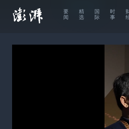
要
精
国
时
闻
选
际
事