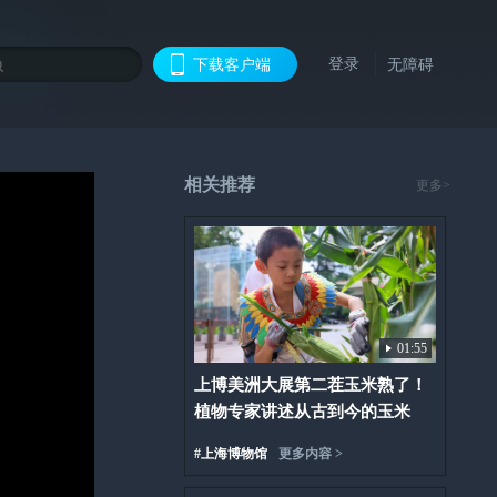
登录
下载客户端
无障碍
相关推荐
更多>
01:55
上博美洲大展第二茬玉米熟了！
植物专家讲述从古到今的玉米
#
上海博物馆
更多内容 >