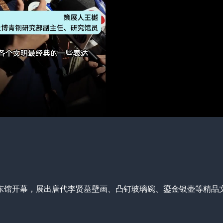
馆东馆开幕，展出唐代李贤墓壁画、凸钉玻璃碗、鎏金银壶等精品