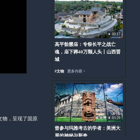
00:17
高平骷髅庙：专祭长平之战亡
魂，庙下葬40万颗人头丨山西晋
城
#
文物
更多内容 >
03:29
文物，呈现了固原
曾参与玛雅考古的学者：美洲大
展的神秘与新奇