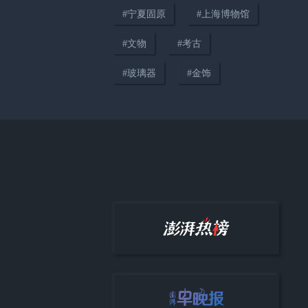
#
宁夏固原
#
上海博物馆
#
考古
更多内容 >
#
文物
#
考古
#
玻璃器
#
金饰
00:15
宁夏西夏陵景区：马车马匹被挽
具磨伤情况属实，已对马匹采取
停运处置