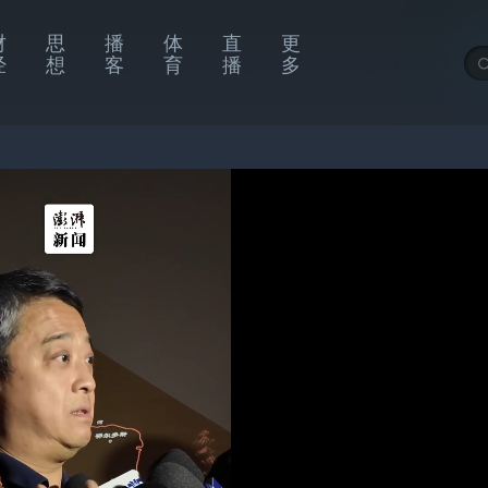
财
思
播
体
直
更
经
想
客
育
播
多