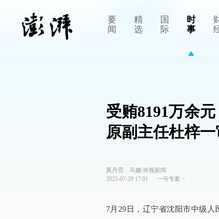
要
精
国
时
闻
选
际
事
受贿8191万
原副主任杜梓一
奚丹霓、马姗/央视新闻
2025-07-29 17:01
一号专案
>
7月29日，辽宁省沈阳市中级