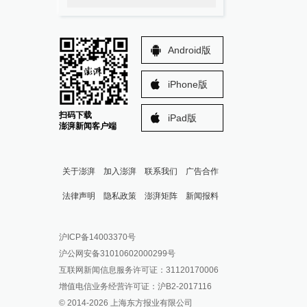
Android版
iPhone版
扫码下载
iPad版
澎湃新闻客户端
关于澎湃
加入澎湃
联系我们
广告合作
法律声明
隐私政策
澎湃矩阵
新闻报料
报料热线: 021-962866
澎湃新闻微博
沪ICP备14003370号
报料邮箱: news@thepaper.cn
澎湃新闻公众号
沪公网安备31010602000299号
澎湃新闻抖音号
互联网新闻信息服务许可证：31120170006
派生万物开放平台
增值电信业务经营许可证：沪B2-2017116
© 2014-
2026
上海东方报业有限公司
IP SHANGHAI