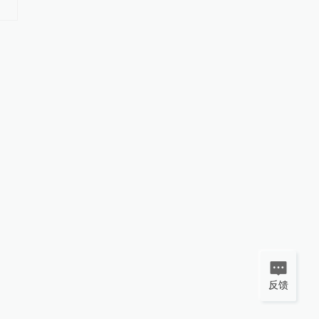
破，两年内难迎具身“GPT时刻”
能不到10%
反馈