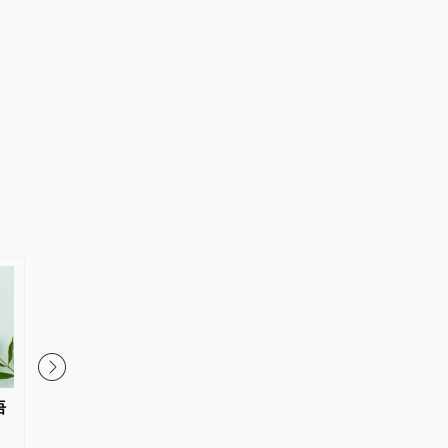
1
语
专访复旦深度学习实验室主任陈
复旦深度学习实验室主
涛：具身底层模型架构急需突
真正进工厂干活的机器