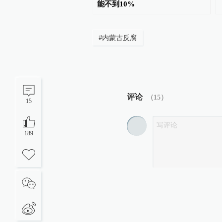
年内难迎具身“GPT时刻”
能不到10%
#
内蒙古反腐
评论
（
15
）
15
189