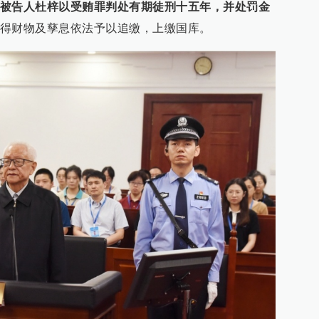
被告人杜梓以受贿罪判处有期徒刑十五年，并处罚金
得财物及孳息依法予以追缴，上缴国库。