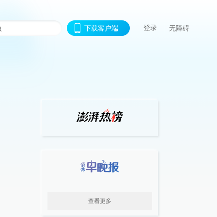
登录
下载客户端
无障碍
查看更多