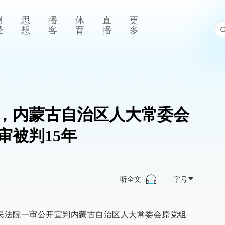
财
思
播
体
直
更
经
想
客
育
播
多
余元，内蒙古自治区人大常委会
审被判15年
听全文
字号
人民法院一审公开宣判内蒙古自治区人大常委会原党组