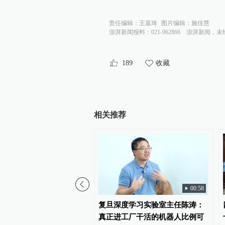
责任编辑：
王嘉琦
图片编辑：
施佳慧
澎湃新闻报料：021-962866
澎湃新闻，未
189
收藏
相关推荐
1
00:58
旦深度学习实验室主任陈
复旦深度学习实验室主任陈涛：
身底层模型架构急需突
真正进工厂干活的机器人比例可