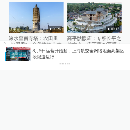
00:28
00:17
3天前
4天前
涞水皇甫寺塔：农田里
高平骷髅庙：专祭长平之
的“国保”，金代建筑艺术
战亡魂，庙下葬40万颗人
的“活化石”丨河北保定
头丨山西晋城
8月9日运营开始起，上海轨交全网络地面高架区
P
段限速运行
热门推荐
00:22
01:29
6小时前
6小时前
“白海豚”将至 ，直升机驰
侯英超助阵上海乒乓球嘉
援海岛救助5岁患儿
年华，直言近距离接触国
手很难得