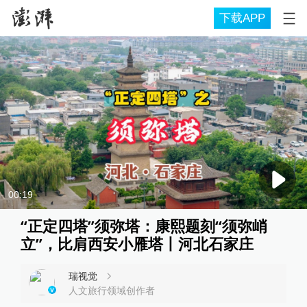
下载APP
00:19
“正定四塔”须弥塔：康熙题刻“须弥峭
立”，比肩西安小雁塔丨河北石家庄
瑞视觉
人文旅行领域创作者