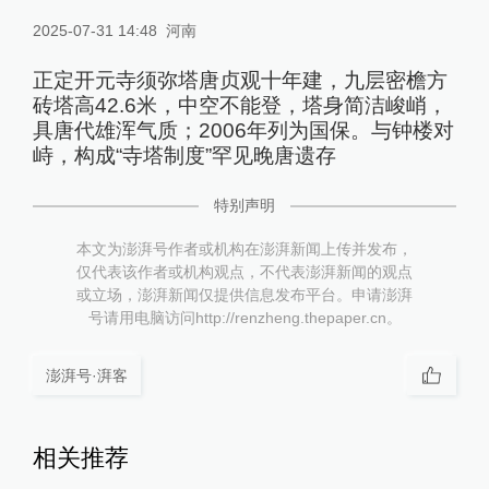
2025-07-31 14:48
河南
正定开元寺须弥塔唐贞观十年建，九层密檐方
砖塔高42.6米，中空不能登，塔身简洁峻峭，
具唐代雄浑气质；2006年列为国保。与钟楼对
峙，构成“寺塔制度”罕见晚唐遗存
特别声明
本文为澎湃号作者或机构在澎湃新闻上传并发布，
仅代表该作者或机构观点，不代表澎湃新闻的观点
或立场，澎湃新闻仅提供信息发布平台。申请澎湃
号请用电脑访问http://renzheng.thepaper.cn。
澎湃号·湃客
相关推荐