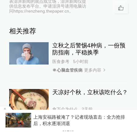
表澎湃新闻的观点或立场，澎湃新闻仅提
供信息发布平台。申请澎湃号请用电脑访
问https://renzheng.thepaper.cn。
相关推荐
立秋之后警惕4种病，一份预
防指南，平稳换季
医食参考
5小时前
更多内容
心脑血管疾病
天凉好个秋，立秋该吃什么？
食万个为什么
2天前
力抢排
丘成桐：以好奇为基础的研究才算是真正的
研究
了解肺功能，守护呼吸健康