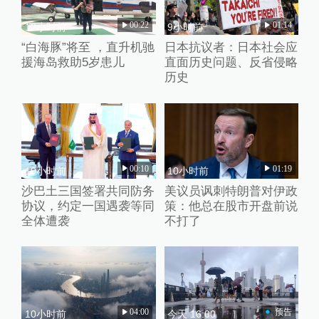
00:22
01:14
12小时前
9小时前
“白海豚”将至 ，直升机驰
日本抗议者：日本社会应
援海岛救助5岁患儿
直面历史问题、反省侵略
历史
00:10
01:19
10小时前
10小时前
沙巴土三国签署共同防务
美议员讽刺特朗普对伊政
协议，约定一国遇袭等同
策：他总在股市开盘前说
全体遭袭
不打了
04:00
预告
10小时前
今天 16:00