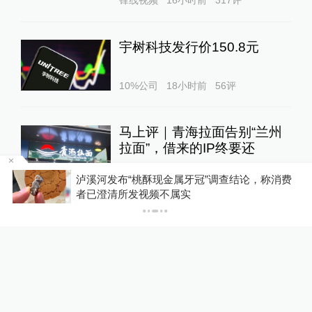
宇树科技发行价150.8元
10%公司
18小时前
56
评
马上评｜青海拉面告别“兰州
拉面”，借来的IP终要还
澎湃评论
21小时前
53
评
博流
泸溪河发布“桃酥现金属牙冠”调查结论，称消费
者已澄清所发视频不属实
“兰州拉面”多地改名“青海拉
面”？青海省拉面产业行业协
会：青海人开的店自愿报名，
01:16
不用交钱
锋线视频
23小时前
78
评