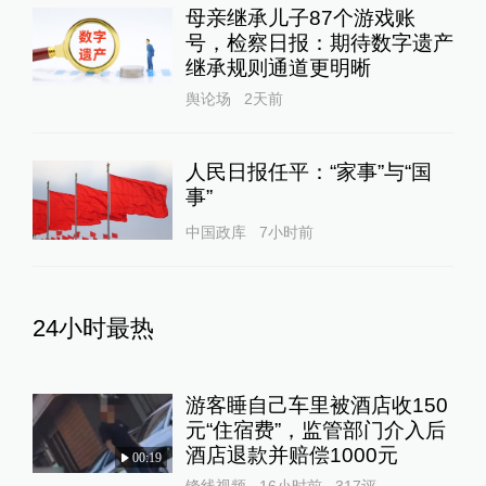
母亲继承儿子87个游戏账
号，检察日报：期待数字遗产
继承规则通道更明晰
舆论场
2天前
人民日报任平：“家事”与“国
事”
中国政库
7小时前
24小时最热
游客睡自己车里被酒店收150
元“住宿费”，监管部门介入后
酒店退款并赔偿1000元
00:19
锋线视频
16小时前
317
评