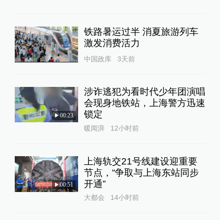
铁路暑运过半 消夏旅游列车
激发消费活力
中国政库
3天前
涉诈逃犯为看时代少年团演唱
会现身地铁站，上海警方迅速
锁定
00:23
暖闻湃
12小时前
上海轨交21号线建设迎重要
节点，“争取与上海东站同步
开通”
00:51
大都会
14小时前