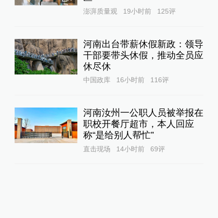
澎湃质量观
19小时前
125
评
河南出台带薪休假新政：领导
干部要带头休假，推动全员应
休尽休
中国政库
16小时前
116
评
河南汝州一公职人员被举报在
职校开餐厅超市，本人回应
称“是给别人帮忙”
直击现场
14小时前
69
评