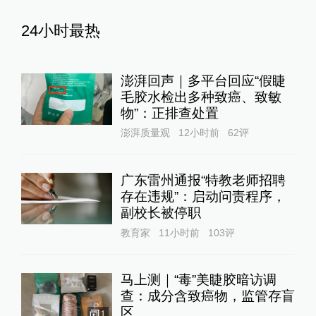
24小时最热
澎湃回声｜多平台回应“假睫
毛胶水检出多种致癌、致敏
物”：正排查处置
澎湃质量观
12小时前
62
评
广东雷州通报“特教老师招聘
存在违规”：启动问责程序，
副校长被停职
教育家
11小时前
103
评
马上测｜“毒”美睫胶暗访调
查：成分含致癌物，监管存盲
区
1