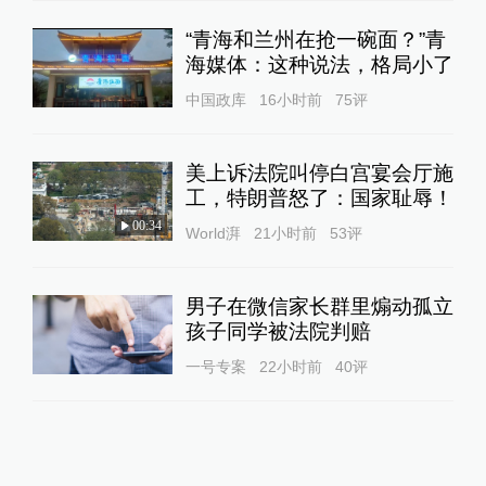
“青海和兰州在抢一碗面？”青
海媒体：这种说法，格局小了
中国政库
16小时前
75
评
美上诉法院叫停白宫宴会厅施
工，特朗普怒了：国家耻辱！
00:34
World湃
21小时前
53
评
男子在微信家长群里煽动孤立
孩子同学被法院判赔
一号专案
22小时前
40
评