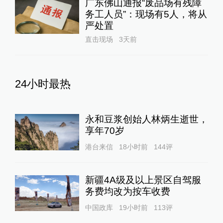
广东佛山通报“废品场有残障
务工人员”：现场有5人，将从
严处置
直击现场
3天前
24小时最热
永和豆浆创始人林炳生逝世，
享年70岁
港台来信
18小时前
144
评
新疆4A级及以上景区自驾服
务费均改为按车收费
中国政库
19小时前
113
评