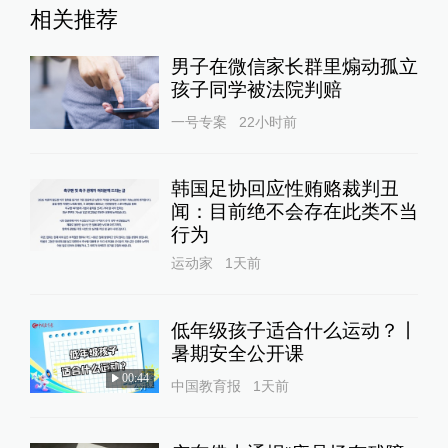
相关推荐
男子在微信家长群里煽动孤立
孩子同学被法院判赔
一号专案
22小时前
韩国足协回应性贿赂裁判丑
闻：目前绝不会存在此类不当
行为
运动家
1天前
低年级孩子适合什么运动？丨
暑期安全公开课
00:44
中国教育报
1天前