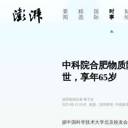
要
精
国
时
闻
选
际
事
中科院合肥物质
世，享年65岁
澎湃新闻记者 蒋子文
2025-08-13 19:45
来源：
澎湃新闻
∙
中国政
据中国科学技术大学北京校友会