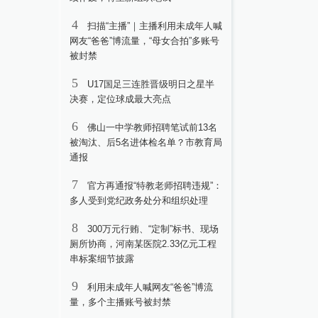
4
扫描“主播”｜主播利用未成年人喊
网友“爸爸”博流量，“母女合拍”多账号
被封禁
5
U17国足三连胜晋级明日之星半
决赛，定位球成最大亮点
6
佛山一中学教师招聘笔试前13名
被淘汰、后5名进体检名单？市教育局
通报
7
官方再通报“特教老师招聘违规”：
多人受到党纪政务处分和组织处理
8
300万元行贿、“定制”标书、现场
厕所协商，河南某医院2.33亿元工程
串标案细节披露
9
利用未成年人喊网友“爸爸”博流
量，多个主播账号被封禁