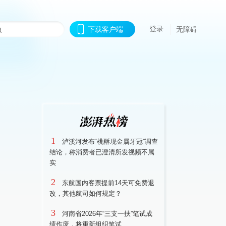
登录
下载客户端
无障碍
1
泸溪河发布“桃酥现金属牙冠”调查
结论，称消费者已澄清所发视频不属
实
2
东航国内客票提前14天可免费退
改，其他航司如何规定？
3
河南省2026年“三支一扶”笔试成
绩作废，将重新组织笔试