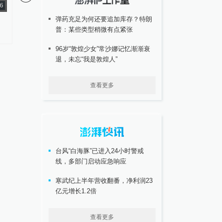
16
弹药充足为何还要追加库存？特朗
原总参军训部副部长陈有元将军
知名经济学家、教育家
普：某些类型稍微有点紧张
逝世，享年82岁
高希均辞世，享年90岁
96岁“敦煌少女”常沙娜记忆渐渐衰
退，未忘“我是敦煌人”
查看更多
台风“白海豚”已进入24小时警戒
线，多部门启动应急响应
寒武纪上半年营收翻番，净利润23
亿元增长1.2倍
查看更多