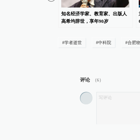
军训部副部长陈有元将军
知名经济学家、教育家、出版人
享年82岁
高希均辞世，享年90岁
#
学者逝世
#
中科院
#
合肥
评论
（
6
）