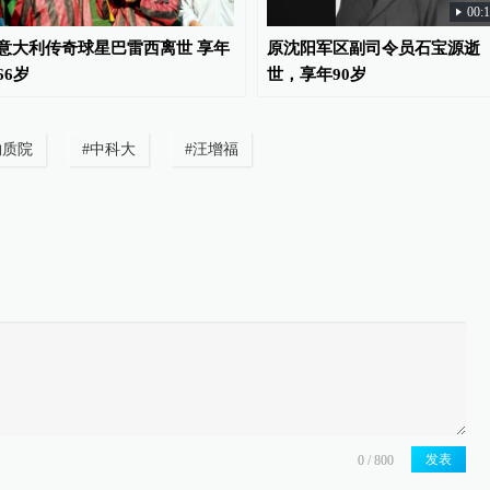
00:
意大利传奇球星巴雷西离世 享年
原沈阳军区副司令员石宝源逝
66岁
世，享年90岁
物质院
#
中科大
#
汪增福
发表