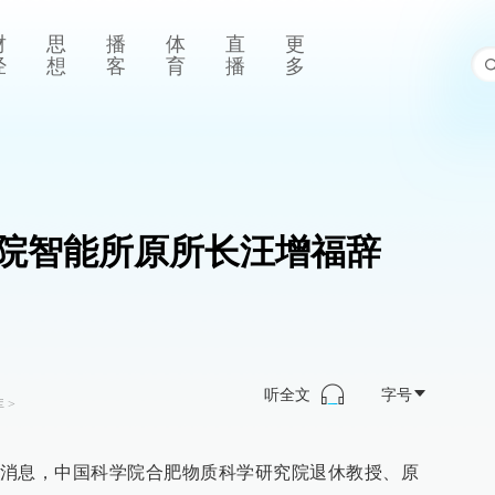
财
思
播
体
直
更
经
想
客
育
播
多
院智能所原所长汪增福辞
听全文
字号
库
>
消息，中国科学院合肥物质科学研究院退休教授、原