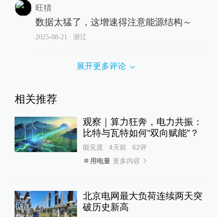
旺猜
数据太猛了，这增速得注意能源结构～
2025-08-21
∙ 浙江
展开更多评论
相关推荐
观察｜算力狂奔，电力共振：
比特与瓦特如何“双向赋能”？
能见度
4天前
62
评
更多内容
用电量
北京电网最大负荷连续两天突
破历史新高