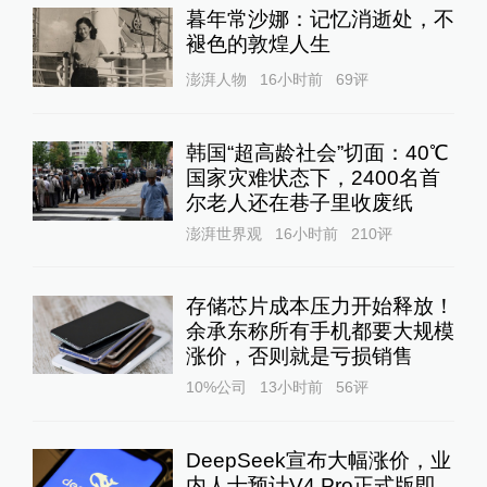
暮年常沙娜：记忆消逝处，不
褪色的敦煌人生
澎湃人物
16小时前
69
评
韩国“超高龄社会”切面：40℃
国家灾难状态下，2400名首
尔老人还在巷子里收废纸
澎湃世界观
16小时前
210
评
存储芯片成本压力开始释放！
余承东称所有手机都要大规模
涨价，否则就是亏损销售
10%公司
13小时前
56
评
DeepSeek宣布大幅涨价，业
内人士预计V4 Pro正式版即