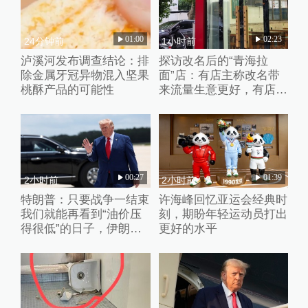
01:00
02:23
24分钟前
1小时前
泸溪河发布调查结论：排
探访改名后的“青海拉
除金属牙冠异物混入坚果
面”店：有店主称改名带
桃酥产品的可能性
来流量生意更好，有店家
未换店招“兰州”“青海”元
素并存
00:27
01:39
2小时前
2小时前
特朗普：只要战争一结束
许海峰回忆亚运会经典时
我们就能再看到“油价压
刻，期盼年轻运动员打出
得很低”的日子，伊朗撑
更好的水平
不了多久