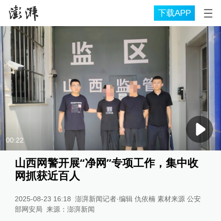
下载APP
00:22
山西网警开展“净网”专项工作，集中收
网抓获近百人
2025-08-23 16:18
澎湃新闻记者·编辑 仇依楠 素材来源 公安
部网安局
来源：
澎湃新闻