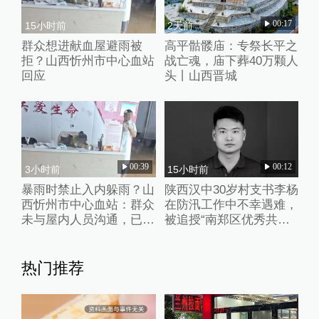
00:17
15小时前
2天前
群众想进献血屋避雨被
高平骷髅庙：专祭长平之
拒？山西忻州市中心血站
战亡魂，庙下葬40万颗人
回应
头丨山西晋城
00:39
00:12
3小时前
15小时前
暴雨时禁止入内躲雨？山
陕西汉中30岁村支书李杨
西忻州市中心血站：群众
在防汛工作中不幸遇难，
未与屋内人员沟通，已批
被追授“南郑区优秀共产
评教育工作人员
党员”称号
热门推荐