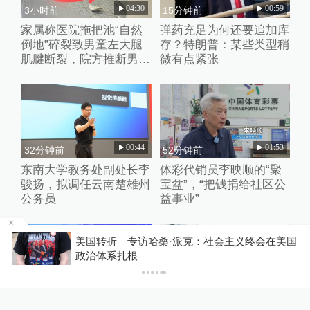
04:30
00:59
3小时前
15分钟前
家属称医院拖把池“自然
弹药充足为何还要追加库
倒地”碎裂致男童左大腿
存？特朗普：某些类型稍
肌腱断裂，院方推断男童
微有点紧张
系踩踏池子后重心失衡滑
倒
00:44
01:53
32分钟前
52分钟前
东南大学教务处副处长李
体彩代销员李映顺的“聚
骏扬，拟调任云南楚雄州
宝盆”，“把钱捐给社区公
公务员
益事业”
手
美国转折｜专访哈桑·派克：社会主义终会在美国
政治体系扎根
01:22
01:17
58分钟前
59分钟前
复旦深度学习实验室主任
复旦深度学习实验室主任