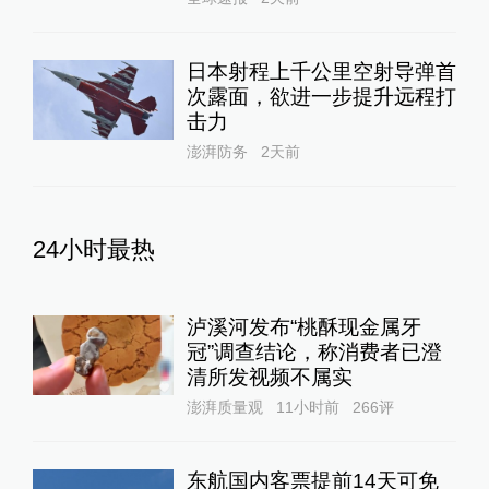
日本射程上千公里空射导弹首
次露面，欲进一步提升远程打
击力
澎湃防务
2天前
24小时最热
泸溪河发布“桃酥现金属牙
冠”调查结论，称消费者已澄
清所发视频不属实
澎湃质量观
11小时前
266
评
东航国内客票提前14天可免