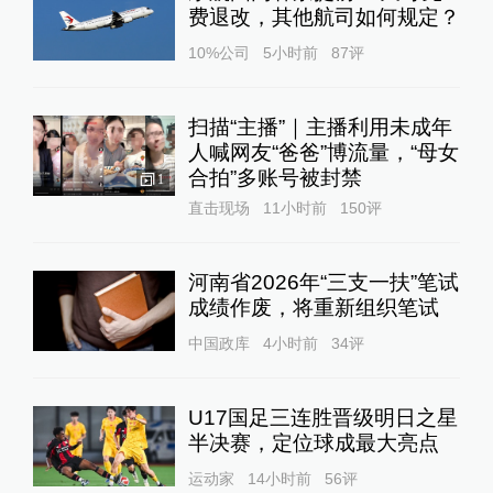
费退改，其他航司如何规定？
10%公司
5小时前
87
评
扫描“主播”｜主播利用未成年
人喊网友“爸爸”博流量，“母女
合拍”多账号被封禁
1
直击现场
11小时前
150
评
河南省2026年“三支一扶”笔试
成绩作废，将重新组织笔试
中国政库
4小时前
34
评
U17国足三连胜晋级明日之星
半决赛，定位球成最大亮点
运动家
14小时前
56
评