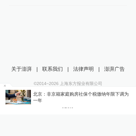
关于澎湃
|
联系我们
|
法律声明
|
澎湃广告
©2014~
2026
上海东方报业有限公司
沪ICP证：沪B2-20170116 | 沪ICP备14003370号
北京：非京籍家庭购房社保个税缴纳年限下调为
互联网新闻信息服务许可证：31120170006
P
一年
沪公网安备 31010602000299号