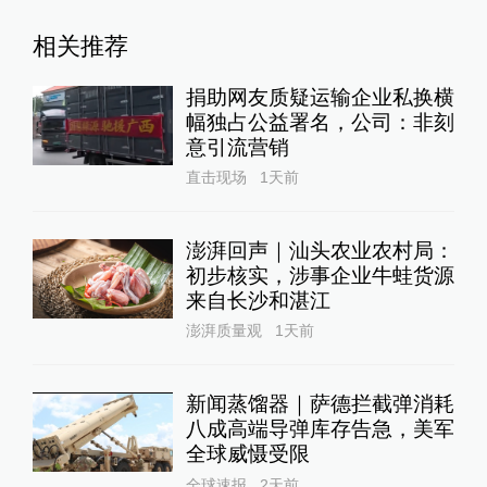
相关推荐
捐助网友质疑运输企业私换横
幅独占公益署名，公司：非刻
意引流营销
直击现场
1天前
澎湃回声｜汕头农业农村局：
初步核实，涉事企业牛蛙货源
来自长沙和湛江
澎湃质量观
1天前
新闻蒸馏器｜萨德拦截弹消耗
八成高端导弹库存告急，美军
全球威慑受限
全球速报
2天前