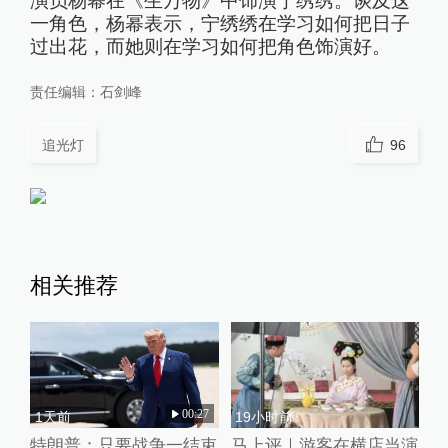
演员杨幂在《生万物》中饰演宁绣绣。谈及这
一角色，杨幂表示，宁绣绣在学习如何把日子
过出花，而她则在学习如何把角色饰演好。
责任编辑：
石剑峰
追光灯
96
相关推荐
00:27
1天前
19小时前
特朗普：只要战争一结束
马上评｜游客在横店当演