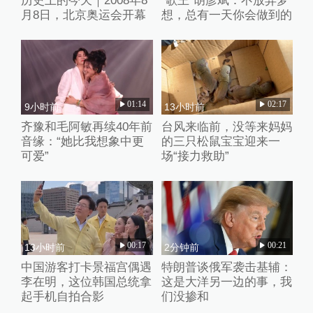
历史上的今天｜2008年8
“歌王”胡彦斌：不放弃梦
月8日，北京奥运会开幕
想，总有一天你会做到的
01:14
02:17
9小时前
13小时前
齐豫和毛阿敏再续40年前
台风来临前，没等来妈妈
音缘：“她比我想象中更
的三只松鼠宝宝迎来一
可爱”
场“接力救助”
00:17
00:21
13小时前
2分钟前
中国游客打卡景福宫偶遇
特朗普谈俄军袭击基辅：
李在明，这位韩国总统拿
这是大洋另一边的事，我
起手机自拍合影
们没掺和