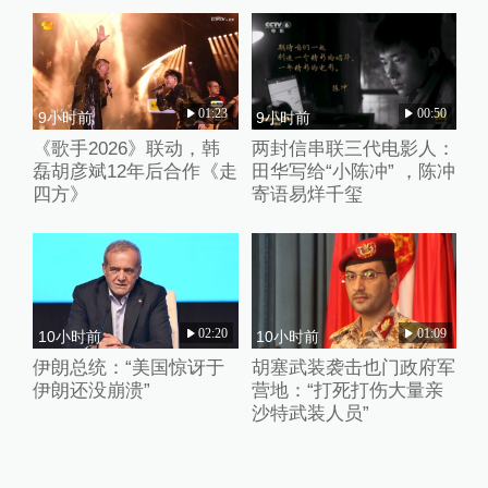
01:23
00:50
9小时前
9小时前
《歌手2026》联动，韩
两封信串联三代电影人：
磊胡彦斌12年后合作《走
田华写给“小陈冲” ，陈冲
四方》
寄语易烊千玺
02:20
01:09
10小时前
10小时前
伊朗总统：“美国惊讶于
胡塞武装袭击也门政府军
伊朗还没崩溃”
营地：“打死打伤大量亲
沙特武装人员”