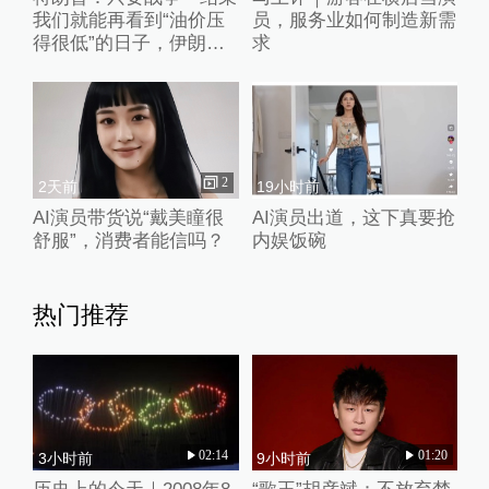
我们就能再看到“油价压
员，服务业如何制造新需
得很低”的日子，伊朗撑
求
不了多久
2
2天前
19小时前
AI演员带货说“戴美瞳很
AI演员出道，这下真要抢
舒服”，消费者能信吗？
内娱饭碗
热门推荐
02:14
01:20
3小时前
9小时前