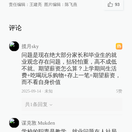
责任编辑：
王建亮
图片编辑：
陈飞燕
93
评论
揽月sky
问题是现在绝大部分家长和毕业生的就
业观念存在问题，拈轻怕重，高不成低
不就。期望薪资怎么算？上学期间生活
费+吃喝玩乐购物+存上一笔=期望薪资，
而不看自身价值
2025-09-14
∙ 未知
5赞
共
1
条回复
谋克敦 Mukden
学校的职责是教学，就业问题在人社局