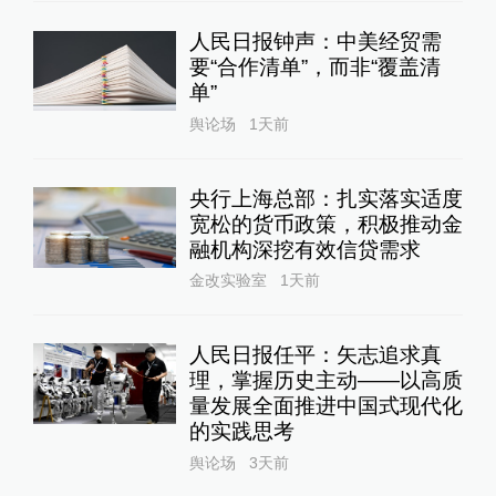
人民日报钟声：中美经贸需
要“合作清单”，而非“覆盖清
单”
舆论场
1天前
央行上海总部：扎实落实适度
宽松的货币政策，积极推动金
融机构深挖有效信贷需求
金改实验室
1天前
人民日报任平：矢志追求真
理，掌握历史主动——以高质
量发展全面推进中国式现代化
的实践思考
舆论场
3天前