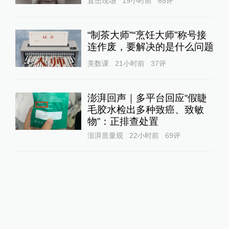
直击现场
19小时前
65
评
“制茶大师”“烹饪大师”称号接
连作废，要解决的是什么问题
美数课
21小时前
37
评
澎湃回声｜多平台回应“假睫
毛胶水检出多种致癌、致敏
物”：正排查处置
澎湃质量观
22小时前
69
评