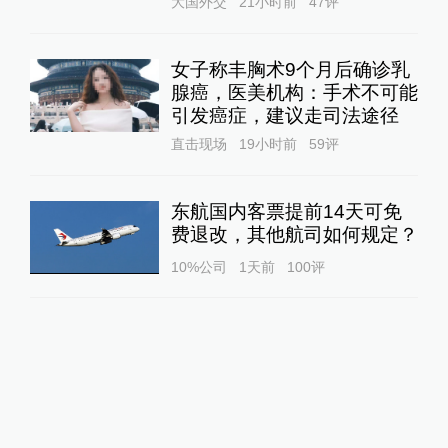
大国外交
21小时前
47
评
女子称丰胸术9个月后确诊乳
腺癌，医美机构：手术不可能
引发癌症，建议走司法途径
直击现场
19小时前
59
评
东航国内客票提前14天可免
费退改，其他航司如何规定？
10%公司
1天前
100
评