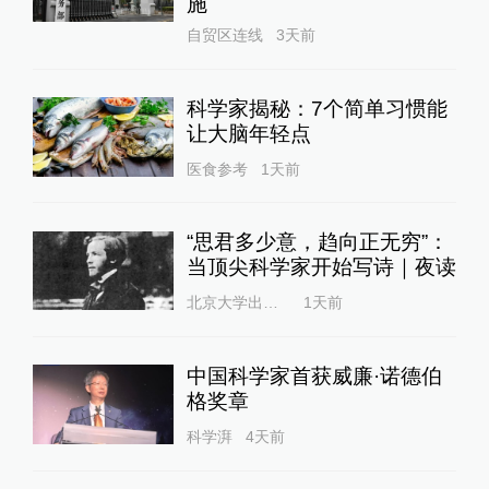
施
自贸区连线
3天前
科学家揭秘：7个简单习惯能
让大脑年轻点
医食参考
1天前
“思君多少意，趋向正无穷”：
当顶尖科学家开始写诗｜夜读
北京大学出版社
1天前
中国科学家首获威廉·诺德伯
格奖章
科学湃
4天前