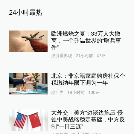
24小时最热
欧洲燃烧之夏：33万人大撤
离，一个升温世界的“哨兵事
件”
澎湃世界观
21小时前
47
评
北京：非京籍家庭购房社保个
税缴纳年限下调为一年
地产界
19小时前
100
评
大外交｜美方“边谈边施压”侵
蚀中美战略稳定基础，中方反
制“一日三连”