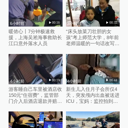
00:16
00:35
6小时前
3小时前
暖侬心丨7分钟极速救
“床头放菜刀壮胆的女
援，上海吴淞海事救助长
孩”考上师范大学，8年前
江口意外落水人员
老师温暖的一句话改写了
她的人生
00:19
00:44
4小时前
4小时前
游客睡自己车里被酒店收
新生儿入住月子会所仅4
150元“住宿费”，监管部
天，突发颅内出血被送进
门介入后酒店退款并赔偿
ICU，宝妈：监控拍到护
1000元
理人员扇婴儿耳光