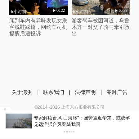
00:22
00:38
5小时前
5小时前
闻到车内有异味发现女乘
游客驾车被困河道，乌鲁
客脱鞋踩椅，网约车司机
木齐一对父子骑马牵引救
提醒后遭投诉
出
关于澎湃
|
联系我们
|
法律声明
|
澎湃广告
©2014~
2026
上海东方报业有限公司
沪ICP证：沪B2-20170116 | 沪ICP备14003370号
专家解读台风“白海豚”：强势逼近华东，或成罕
互联网新闻信息服务许可证：31120170006
P
见远洋强台风登陆我国
沪公网安备 31010602000299号