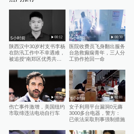
00:12
00:30
5小时前
5小时前
陕西汉中30岁村支书李杨
医院收费员飞身翻出服务
在防汛工作中不幸遇难，
台急救癫痫青年，三人分
被追授“南郑区优秀共产
工协作抢回一命
党员”称号
00:36
02:01
6小时前
6小时前
伤亡事件激增，美国纽约
女子利用平台漏洞0元薅
市取缔违法电动自行车
3000多台电器，警方：
已依法采取刑事强制措施