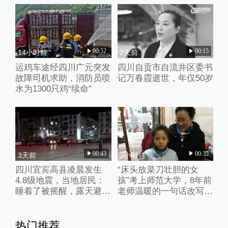
00:52
00:15
14小时前
2天前
运鸡车途经四川广元突发
四川自贡市自流井区委书
故障司机求助，消防员喷
记万春霞逝世，年仅50岁
水为1300只鸡“续命”
00:43
00:35
3天前
3小时前
四川宜宾高县凌晨发生
“床头放菜刀壮胆的女
4.8级地震，当地居民：
孩”考上师范大学，8年前
睡着了被摇醒，露天避险
老师温暖的一句话改写了
一整夜
她的人生
热门推荐