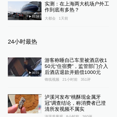
实测：在上海两大机场户外工
作到底有多热？
01:34
大都会
1天前
24小时最热
游客称睡自己车里被酒店收1
50元“住宿费”，监管部门介入
后酒店退款并赔偿1000元
00:19
锋线视频
21小时前
351
评
泸溪河发布“桃酥现金属牙
冠”调查结论，称消费者已澄
清所发视频不属实
澎湃质量观
8小时前
260
评