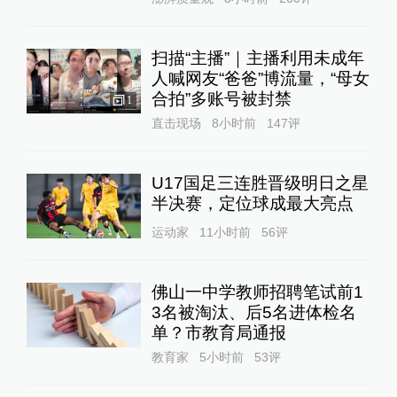
扫描“主播”｜主播利用未成年
人喊网友“爸爸”博流量，“母女
合拍”多账号被封禁
1
直击现场
8小时前
147
评
U17国足三连胜晋级明日之星
半决赛，定位球成最大亮点
运动家
11小时前
56
评
佛山一中学教师招聘笔试前1
3名被淘汰、后5名进体检名
单？市教育局通报
教育家
5小时前
53
评