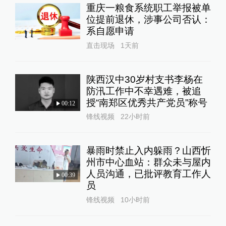
重庆一粮食系统职工举报被单
位提前退休，涉事公司否认：
系自愿申请
直击现场
1天前
陕西汉中30岁村支书李杨在
防汛工作中不幸遇难，被追
授“南郑区优秀共产党员”称号
00:12
锋线视频
22小时前
暴雨时禁止入内躲雨？山西忻
州市中心血站：群众未与屋内
人员沟通，已批评教育工作人
00:39
员
锋线视频
10小时前